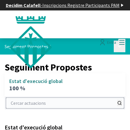
Decidim Calafell
-
Inscripcions Registre Participants PAM
Menú
Entra
Menú p
Seguiment Propostes
/
Seguiment Propostes
Estat d'execució global
100 %
Cercar actuacions
Estat d'execució global