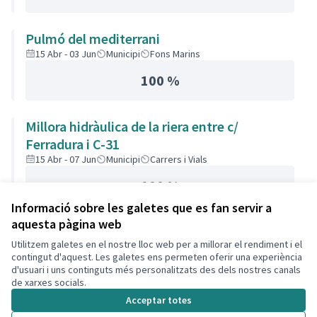
Pulmó del mediterrani
15 Abr - 03 Jun
Municipi
Fons Marins
100 %
Millora hidràulica de la riera entre c/
Ferradura i C-31
15 Abr - 07 Jun
Municipi
Carrers i Vials
100 %
Informació sobre les galetes que es fan servir a
aquesta pàgina web
Utilitzem galetes en el nostre lloc web per a millorar el rendiment i el
contingut d'aquest. Les galetes ens permeten oferir una experiència
d'usuari i uns continguts més personalitzats des dels nostres canals
Termes i condicions d'ús
de xarxes socials.
Configuració de les galetes
Acceptar totes
Decidim Calafell a X
Decidim Calafell a Facebook
Decidim Calafell a YouTube
Decidim Calafell a GitHub