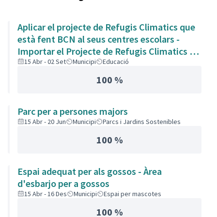
Aplicar el projecte de Refugis Climatics que
està fent BCN al seus centres escolars -
Importar el Projecte de Refugis Climatics als
centres educatius del Municipi
15 Abr - 02 Set
Municipi
Educació
100 %
Parc per a persones majors
15 Abr - 20 Jun
Municipi
Parcs i Jardins Sostenibles
100 %
Espai adequat per als gossos - Àrea
d'esbarjo per a gossos
15 Abr - 16 Des
Municipi
Espai per mascotes
100 %