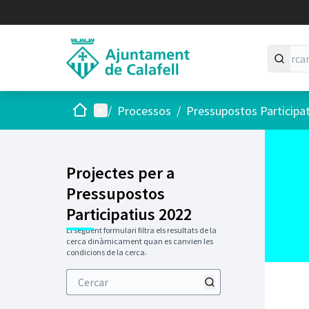
Inici
Menú principal
/
Processos
/
Pressupostos Participa
Projectes per a
Pressupostos
Participatius 2022
El següent formulari filtra els resultats de la
cerca dinàmicament quan es canvien les
condicions de la cerca.