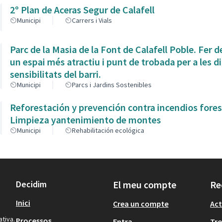
2º Plan de Aceras Segur de Calafell
Municipi
Carrers i Vials
Parc de la Masia de la Font de Calafell Poble. Fer d
un espai més atractiu i punt de trobada per a les d
sensibilitats del barri.
Municipi
Parcs i Jardins Sostenibles
Reforestación y prevención contra incendios fores
Limpieza yantenimiento de montes
Municipi
Rehabilitación ecológica
Decidim
El meu compte
Re
Inici
Crea un compte
Act
ativa.
Processos
Entra
Tr