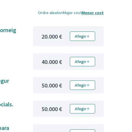
Ordre aleatori
Major cost
Menor cost
torneig
20.000 €
Afegir
40.000 €
Afegir
e Segur
50.000 €
Afegir
 socials.
50.000 €
Afegir
para