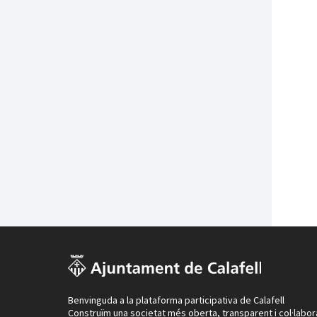
Benvinguda a la plataforma participativa de Calafell
Construïm una societat més oberta, transparent i col·labor