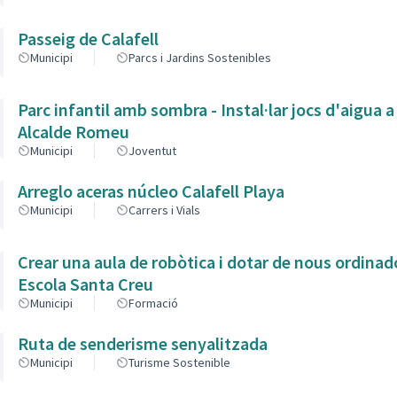
Passeig de Calafell
Municipi
Parcs i Jardins Sostenibles
Parc infantil amb sombra - Instal·lar jocs d'aigua a
Alcalde Romeu
Municipi
Joventut
Arreglo aceras núcleo Calafell Playa
Municipi
Carrers i Vials
Crear una aula de robòtica i dotar de nous ordinado
Escola Santa Creu
Municipi
Formació
Ruta de senderisme senyalitzada
Municipi
Turisme Sostenible