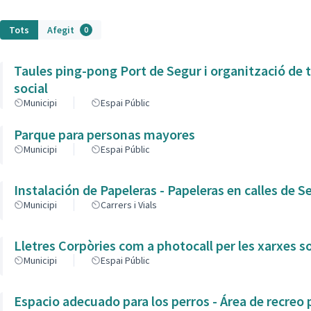
Tots
Afegit
0
Taules ping-pong Port de Segur i organització de 
social
Municipi
Espai Públic
Parque para personas mayores
Municipi
Espai Públic
Instalación de Papeleras - Papeleras en calles d
Municipi
Carrers i Vials
Lletres Corpòries com a photocall per les xarxes
Municipi
Espai Públic
Espacio adecuado para los perros - Área de recreo 