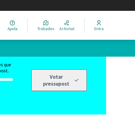
legir el idioma
Ajuda
Trobades
Activitat
Entra
es que
post.
Votar
pressupost