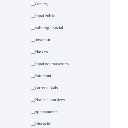
Comerç
Espai Públic
Habitatge Social
Joventut
Platges
Espai per mascotes
Patrimoni
Carrers i Vials
Pistes Esportives
Aparcaments
Educació