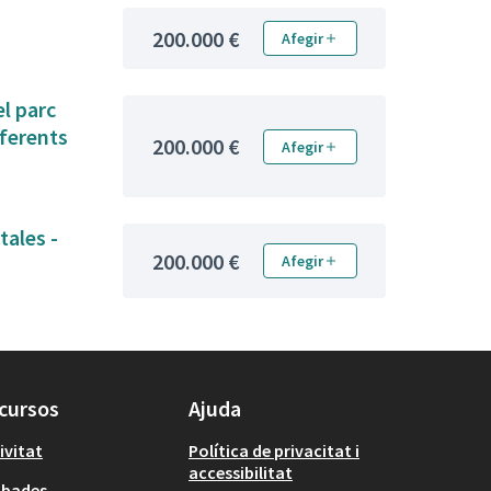
200.000 €
Afegir
el parc
iferents
200.000 €
Afegir
tales -
200.000 €
Afegir
cursos
Ajuda
ivitat
Política de privacitat i
accessibilitat
obades