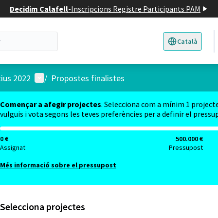
Decidim Calafell
-
Inscripcions Registre Participants PAM
Català
Triar la llengua
E
Menú d'usuari
tius 2022
/
Propostes finalistes
Començar a afegir projectes
. Selecciona com a mínim 1 project
vulguis i vota segons les teves preferències per a definir el pressu
0 €
500.000 €
Assignat
Pressupost
Més informació sobre el pressupost
Selecciona projectes