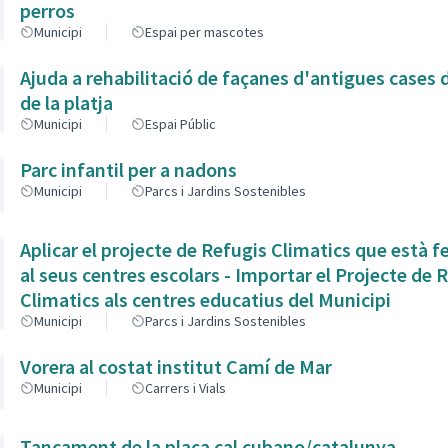
perros
Municipi
Espai per mascotes
Ajuda a rehabilitació de façanes d'antigues cases d
de la platja
Municipi
Espai Públic
Parc infantil per a nadons
Municipi
Parcs i Jardins Sostenibles
Aplicar el projecte de Refugis Climatics que està 
al seus centres escolars - Importar el Projecte de 
Climatics als centres educatius del Municipi
Municipi
Parcs i Jardins Sostenibles
Vorera al costat institut Camí de Mar
Municipi
Carrers i Vials
Tancament de la plaça cal cubano/catalunya