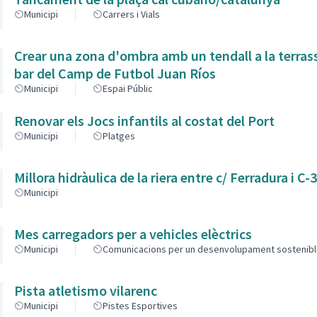
Municipi
Carrers i Vials
Crear una zona d'ombra amb un tendall a la terras
bar del Camp de Futbol Juan Ríos
Municipi
Espai Públic
Renovar els Jocs infantils al costat del Port
Municipi
Platges
Millora hidràulica de la riera entre c/ Ferradura i C-
Municipi
Mes carregadors per a vehicles elèctrics
Municipi
Comunicacions per un desenvolupament sostenib
Pista atletismo vilarenc
Municipi
Pistes Esportives