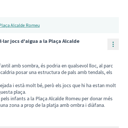
a Plaça Alcalde Romeu
·lar jocs d'aigua a la Plaça Alcalde
Contr
nfantil amb sombra, és podria en qualsevol lloc, al parc
caldria posar una estructura de pals amb tendals, els
ada i està molt bé, però els jocs que hi ha estan molt
questa plaça.
a pels infants a la Plaça Alcalde Romeu per donar més
 a una zona a prop de la platja amb ombra i diàfana.