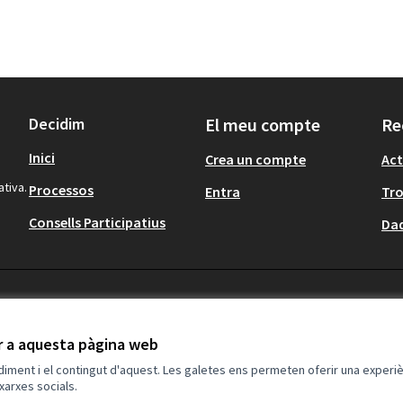
Decidim
El meu compte
Re
Inici
Crea un compte
Act
ativa.
Processos
Entra
Tr
Consells Participatius
Dad
ir a aquesta pàgina web
ndiment i el contingut d'aquest. Les galetes ens permeten oferir una experièn
xarxes socials.