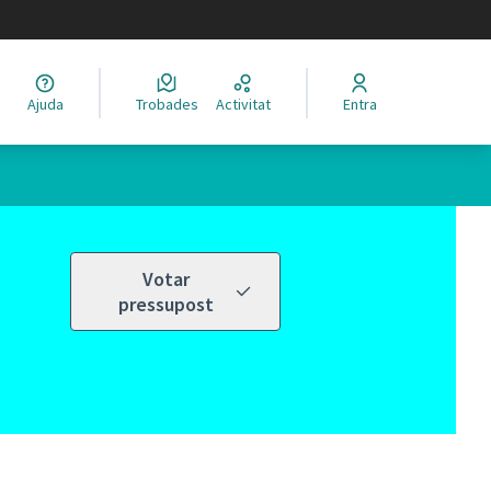
legir el idioma
Ajuda
Trobades
Activitat
Entra
Votar
pressupost