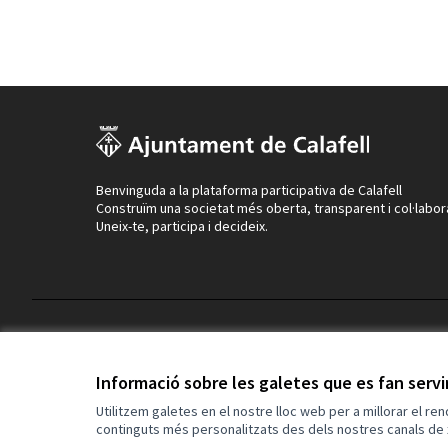
Benvinguda a la plataforma participativa de Calafell
Construïm una societat més oberta, transparent i col·labor
Uneix-te, participa i decideix.
Termes i condicions d'ús
Configuració de les galetes
Informació sobre les galetes que es fan serv
Utilitzem galetes en el nostre lloc web per a millorar el re
continguts més personalitzats des dels nostres canals de 
(Enllaç extern)
Web creada amb
programari lliure
.