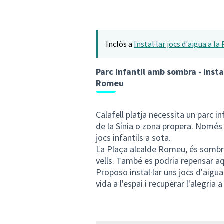
Inclòs a
Instal·lar jocs d'aigua a l
Parc infantil amb sombra - Instal
Romeu
Calafell platja necessita un parc i
de la Sínia o zona propera. Només 
jocs infantils a sota.
La Plaça alcalde Romeu, és sombrej
vells. També es podria repensar a
Proposo instal·lar uns jocs d'aigu
vida a l'espai i recuperar l'alegria