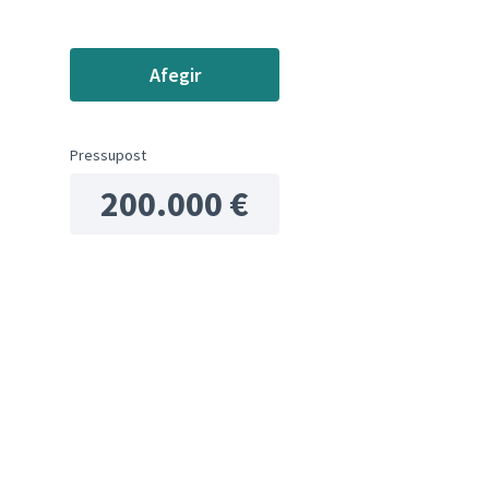
Afegir
Pressupost
ols de recursos
200.000 €