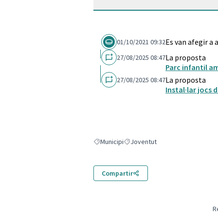
Es van afegir a
01/10/2021 09:32
La proposta
27/08/2025 08:47
Parc infantil 
La proposta
27/08/2025 08:47
Instal·lar jocs
Municipi
Joventut
Resultats en filtrar per: Municipi
Resultats en filtrar per: Joventut
Compartir
R