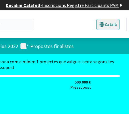
Decidim Calafell
-
Inscripcions Registre Participants PAM
Català
Triar la llengua
E
Menú d'usuari
tius 2022
/
Propostes finalistes
ciona com a mínim 1 projectes que vulguis i vota segons les
essupost.
500.000 €
Pressupost