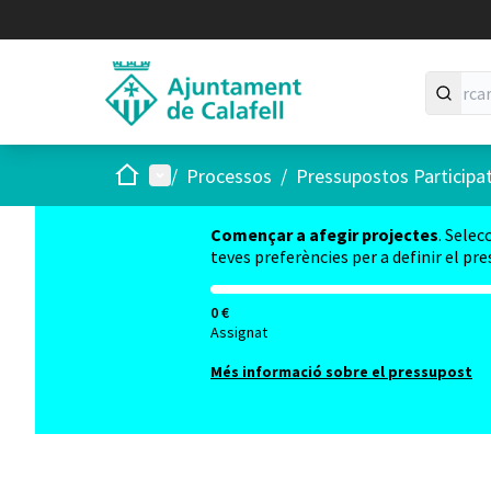
Inici
Menú principal
/
Processos
/
Pressupostos Participa
Començar a afegir projectes
. Selec
teves preferències per a definir el pr
0 €
Assignat
Més informació sobre el pressupost