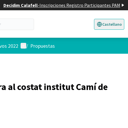
Decidim Calafell
-
Inscripciones Registro Participantes PAM
Castellano
Triar la llengua
E
Menú de usuario
ivos 2022
/
Propuestas
 al costat institut Camí de