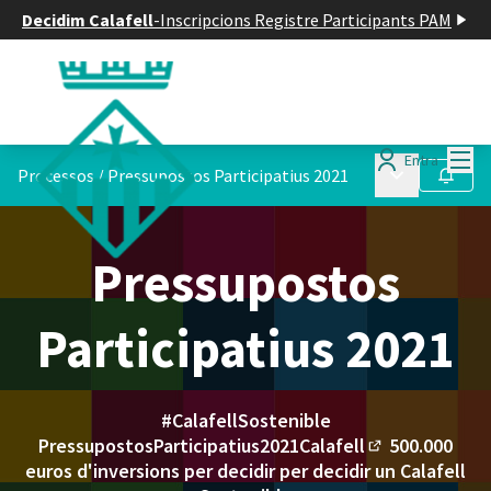
Decidim Calafell
-
Inscripcions Registre Participants PAM
Menú
Entra
Menú principa
Processos
/
Pressupostos Participatius 2021
Seguir
Pressupostos
Participatius 2021
#CalafellSostenible
PressupostosParticipatius2021Calafell
500.000
(Enllaç exter
euros d'inversions per decidir per decidir un Calafell