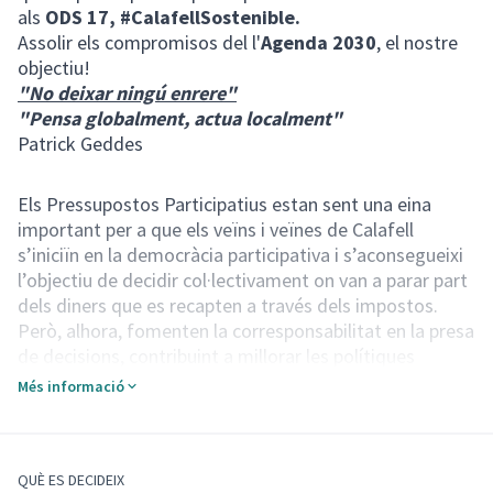
als
ODS 17, #CalafellSostenible.
Assolir els compromisos del l'
Agenda 2030
, el nostre
objectiu!
"No deixar ningú enrere"
"Pensa globalment, actua localment"
Patrick Geddes
Els Pressupostos Participatius estan sent una eina
important per a que els veïns i veïnes de Calafell
s’iniciïn en la democràcia participativa i s’aconsegueixi
l’objectiu de decidir col·lectivament on van a parar part
dels diners que es recapten a través dels impostos.
Però, alhora, fomenten la corresponsabilitat en la presa
de decisions, contribuint a millorar les polítiques
públiques i el govern de la ciutat.
Més informació
D’acord amb el Reglament de Participació Ciutadana,
l’Ajuntament de Calafell impulsa els pressupostos
participatius per tal que els veïns i veïnes puguin
proposar i decidir en què invertir aproximadament l’1%
QUÈ ES DECIDEIX