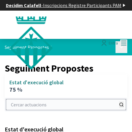
Decidim Calafell
-
Inscripcions Registre Participants PAM
Menú
Entra
Menú p
Seguiment Propostes
/
Seguiment Propostes
Estat d'execució global
75 %
Cercar actuacions
Estat d'execució global