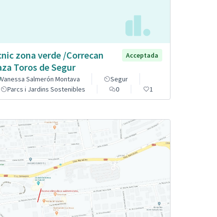
cnic zona verde /Correcan
Acceptada
aza Toros de Segur
Vanessa Salmerón Montava
Segur
Parcs i Jardins Sostenibles
0
1