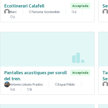
Ecoitinerari Calafell
Se
Acceptada
Marc
Turisme Sostenible
1
1
Pantalles acustiques per soroll
Ta
Acceptada
del tren.
Se
Antonio Lobato Prados
Espai Públic
5
8