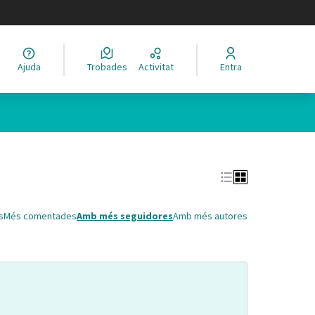
legir el idioma
Ajuda
Trobades
Activitat
Entra
Leaflet
|
©
HERE maps
 com a punts al mapa. L'element es pot fer servir amb un lector 
s
Més comentades
Amb més seguidores
Amb més autores