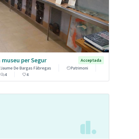
 museu per Segur
Acceptada
Jaume De Bargas Fàbregas
Patrimoni
4
4