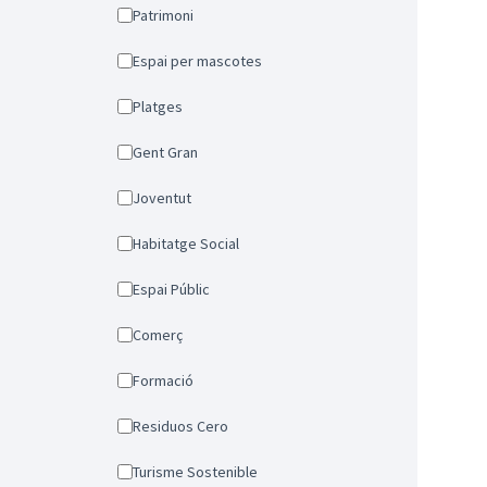
Patrimoni
Espai per mascotes
Platges
Gent Gran
Joventut
Habitatge Social
Espai Públic
Comerç
Formació
Residuos Cero
Turisme Sostenible