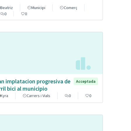
Beatriz
Municipi
Comerç
0
0
an implatacion progresiva de
Acceptada
rril bici al municipio
Kyra
Carrers i Vials
0
0