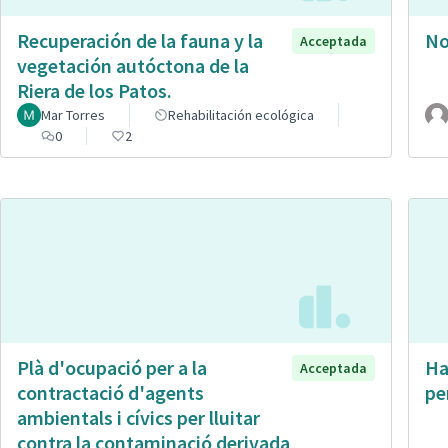
Recuperación de la fauna y la
No
Acceptada
vegetación autóctona de la
Riera de los Patos.
Mar Torres
Rehabilitación ecológica
0
2
Plà d'ocupació per a la
Ha
Acceptada
contractació d'agents
pe
ambientals i cívics per lluitar
contra la contaminació derivada