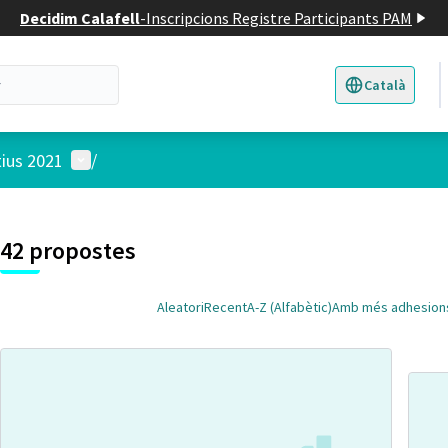
Decidim Calafell
-
Inscripcions Registre Participants PAM
Català
Triar la llengua
E
Menú d'usuari
tius 2021
/
 el mapa
t element és un mapa que presenta els components d'aquesta pàgina
42 propostes
Aleatori
Recent
A-Z (Alfabètic)
Amb més adhesion