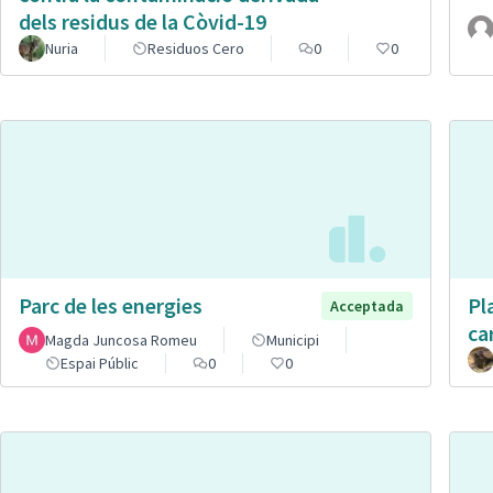
dels residus de la Còvid-19
Nuria
Residuos Cero
0
0
Parc de les energies
Pl
Acceptada
ca
Magda Juncosa Romeu
Municipi
Espai Públic
0
0