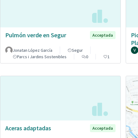
Pulmón verde en Segur
Pi
Acceptada
Pl
Jonatan López García
Segur
Parcs i Jardins Sostenibles
0
1
Aceras adaptadas
Acceptada