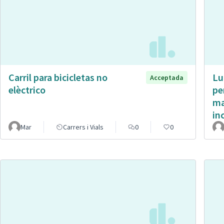
Carril para bicicletas no
Lu
Acceptada
elèctrico
pe
ma
in
Mar
Carrers i Vials
0
0