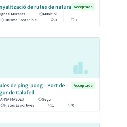
nyalització de rutes de natura
Acceptada
Ignasi Moreras
Municipi
Turisme Sostenible
0
0
ules de ping-pong - Port de
Acceptada
gur de Calafell
ANNA MASDEU
Segur
Pistes Esportives
1
0