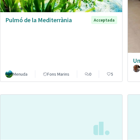
Pulmó de la Mediterrània
Acceptada
Un
Menuda
Fons Marins
0
5