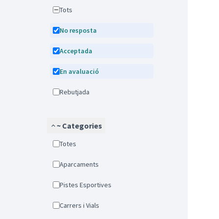
Tots
No resposta
Acceptada
En avaluació
Rebutjada
~ Categories
Totes
Aparcaments
Pistes Esportives
Carrers i Vials