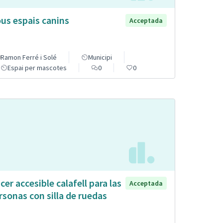
us espais canins
Acceptada
Ramon Ferré i Solé
Municipi
Espai per mascotes
0
0
cer accesible calafell para las
Acceptada
rsonas con silla de ruedas