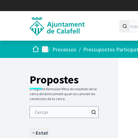
Inici
Menú principal
/
Processos
/
Pressupostos Participa
Saltar
El següen
+
−
Propostes
El següent formulari filtra els resultats de la
cerca dinàmicament quan es canvien les
condicions de la cerca.
Estat