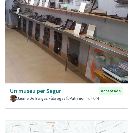
Un museu per Segur
Acceptada
Jaume De Bargas Fàbregas
Patrimoni
4
4