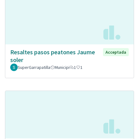
Resaltes pasos peatones Jaume
Acceptada
soler
SuperGarrapatilla
Municipi
1
1