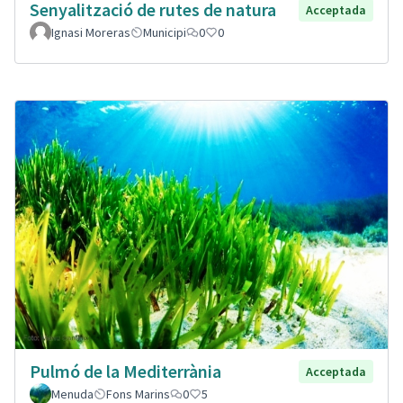
Senyalització de rutes de natura
Acceptada
Ignasi Moreras
Municipi
0
0
Pulmó de la Mediterrània
Acceptada
Menuda
Fons Marins
0
5