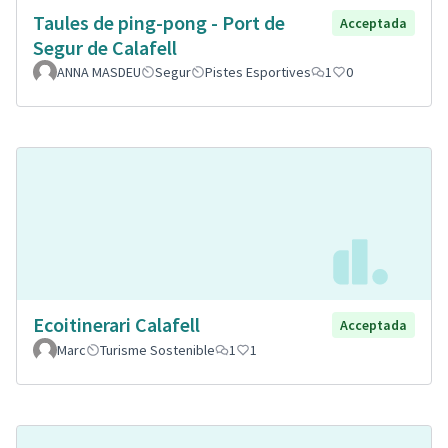
Taules de ping-pong - Port de
Acceptada
Segur de Calafell
ANNA MASDEU
Segur
Pistes Esportives
1
0
Ecoitinerari Calafell
Acceptada
Marc
Turisme Sostenible
1
1