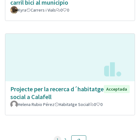
carril bici al municipio
Kyra
Carrers i Vials
0
0
Projecte per la recerca d´habitatge
Acceptada
social a Calafell
Helena Rubio Pérez
Habitatge Social
0
0
1
2