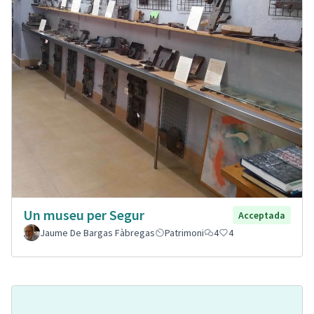
Un museu per Segur
Acceptada
Jaume De Bargas Fàbregas
Patrimoni
4
4