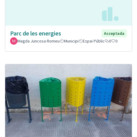
Parc de les energies
Acceptada
Magda Juncosa Romeu
Municipi
Espai Públic
0
0