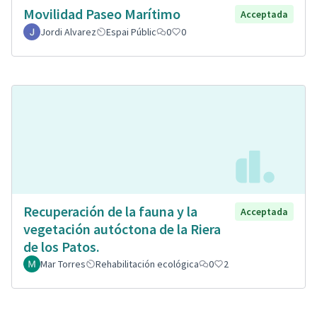
Movilidad Paseo Marítimo
Acceptada
Jordi Alvarez
Espai Públic
0
0
Recuperación de la fauna y la
Acceptada
vegetación autóctona de la Riera
de los Patos.
Mar Torres
Rehabilitación ecológica
0
2