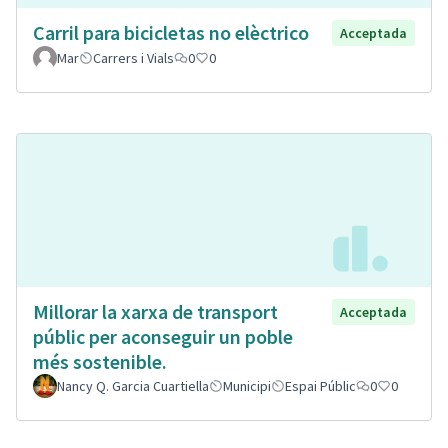
Carril para bicicletas no elèctrico
Acceptada
Mar
Carrers i Vials
0
0
Millorar la xarxa de transport
Acceptada
públic per aconseguir un poble
més sostenible.
Nancy Q. Garcia Cuartiella
Municipi
Espai Públic
0
0