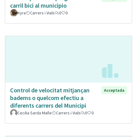
carril bici al municipio
Kyra
Carrers i Vials
0
0
Control de velocitat mitjançan
Acceptada
badems o quelcom efectiu a
diferents carrers del Municipi
Cecilia Sarda Mañe
Carrers i Vials
0
0