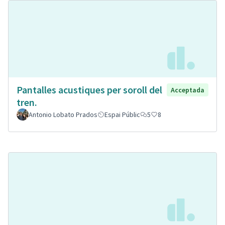
Pantalles acustiques per soroll del
Acceptada
tren.
Antonio Lobato Prados
Espai Públic
5
8