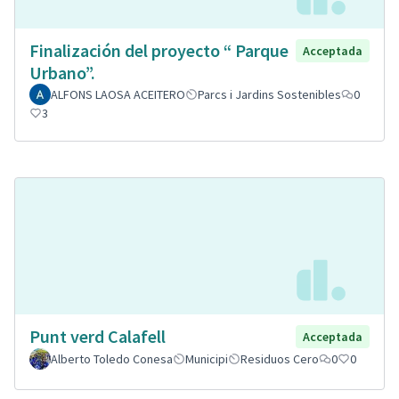
Finalización del proyecto “ Parque
Acceptada
Urbano”.
ALFONS LAOSA ACEITERO
Parcs i Jardins Sostenibles
0
3
Punt verd Calafell
Acceptada
Alberto Toledo Conesa
Municipi
Residuos Cero
0
0