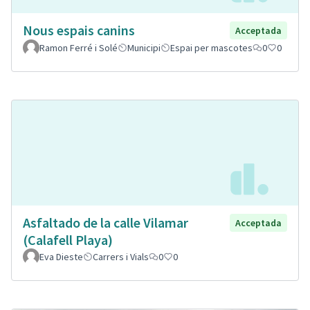
Nous espais canins
Acceptada
Ramon Ferré i Solé
Municipi
Espai per mascotes
0
0
Asfaltado de la calle Vilamar
Acceptada
(Calafell Playa)
Eva Dieste
Carrers i Vials
0
0