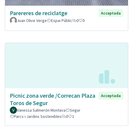
Parereres de reciclatge
Acceptada
Juan Olive Verge
Espai Públic
0
0
Picnic zona verde /Correcan Plaza
Acceptada
Toros de Segur
Vanessa Salmerón Montava
Segur
Parcs i Jardins Sostenibles
0
1