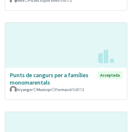
Alex
Pistes Esportives
0
2
Punts de cangurs per a famílies
Acceptada
monomarentals
Aryanger
Municipi
Formació
0
1