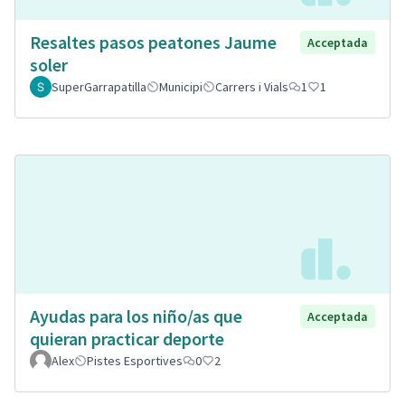
Resaltes pasos peatones Jaume
Acceptada
soler
SuperGarrapatilla
Municipi
Carrers i Vials
1
1
Ayudas para los niño/as que
Acceptada
quieran practicar deporte
Alex
Pistes Esportives
0
2