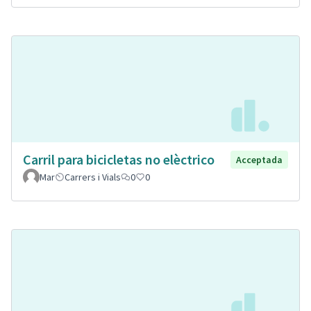
Carril para bicicletas no elèctrico
Acceptada
Mar
Carrers i Vials
0
0