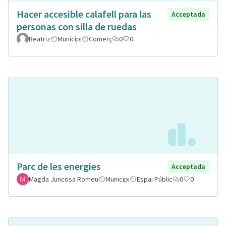
Hacer accesible calafell para las
Acceptada
personas con silla de ruedas
Beatriz
Municipi
Comerç
0
0
Parc de les energies
Acceptada
Magda Juncosa Romeu
Municipi
Espai Públic
0
0