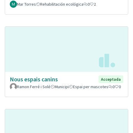
Mar Torres
Rehabilitación ecológica
0
2
Nous espais canins
Acceptada
Ramon Ferré i Solé
Municipi
Espai per mascotes
0
0