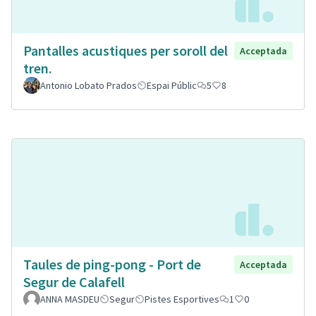
Pantalles acustiques per soroll del
Acceptada
tren.
Antonio Lobato Prados
Espai Públic
5
8
Taules de ping-pong - Port de
Acceptada
Segur de Calafell
ANNA MASDEU
Segur
Pistes Esportives
1
0