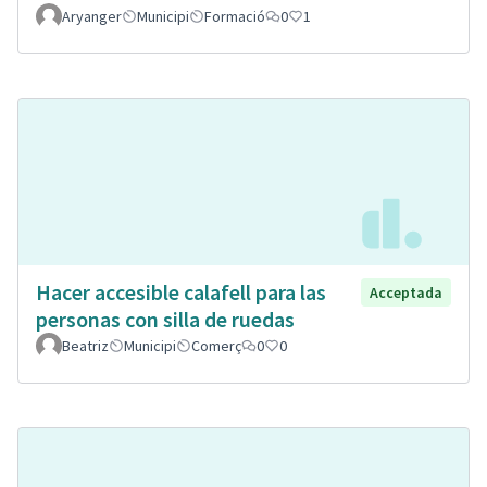
Aryanger
Municipi
Formació
0
1
Hacer accesible calafell para las
Acceptada
personas con silla de ruedas
Beatriz
Municipi
Comerç
0
0