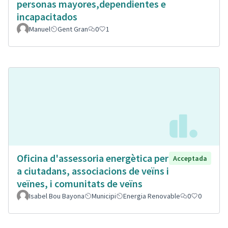
personas mayores,dependientes e
incapacitados
Manuel
Gent Gran
0
1
Oficina d'assessoria energètica per
Acceptada
a ciutadans, associacions de veïns i
veïnes, i comunitats de veïns
Isabel Bou Bayona
Municipi
Energia Renovable
0
0