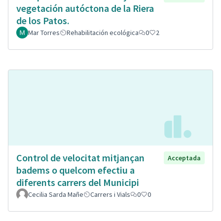
vegetación autóctona de la Riera
de los Patos.
Mar Torres
Rehabilitación ecológica
0
2
Control de velocitat mitjançan
Acceptada
badems o quelcom efectiu a
diferents carrers del Municipi
Cecilia Sarda Mañe
Carrers i Vials
0
0