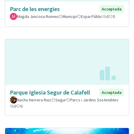
Parc de les energies
Acceptada
Magda Juncosa Romeu
Municipi
Espai Públic
0
0
Parque Iglesia Segur de Calafell
Acceptada
Nacho Herrera Ruiz
Segur
Parcs i Jardins Sostenibles
0
0