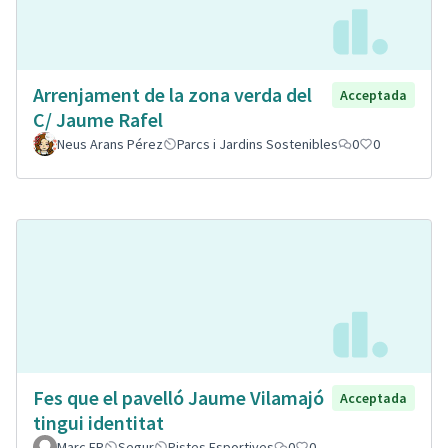
Arrenjament de la zona verda del
Acceptada
C/ Jaume Rafel
Neus Arans Pérez
Parcs i Jardins Sostenibles
0
0
Fes que el pavelló Jaume Vilamajó
Acceptada
tingui identitat
Marc FR
Segur
Pistes Esportives
0
0