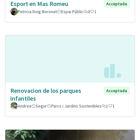
Esport en Mas Romeu
Acceptada
Patricia Doig Boronat
Espai Públic
0
1
Renovacion de los parques
Acceptada
infantiles
Andrea
Segur
Parcs i Jardins Sostenibles
1
1