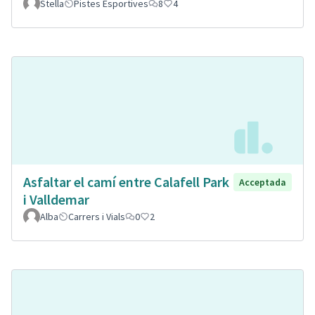
Stella
Pistes Esportives
8
4
Asfaltar el camí entre Calafell Park
Acceptada
i Valldemar
Alba
Carrers i Vials
0
2