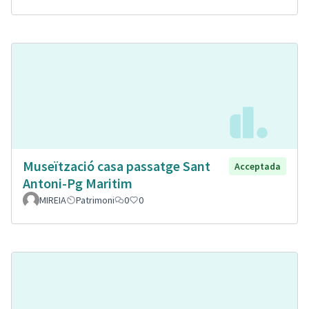
Museïtzació casa passatge Sant
Acceptada
Antoni-Pg Maritim
MIREIA
Patrimoni
0
0