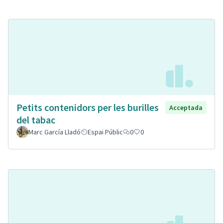
Petits contenidors per les burilles
Acceptada
del tabac
Marc García Lladó
Espai Públic
0
0