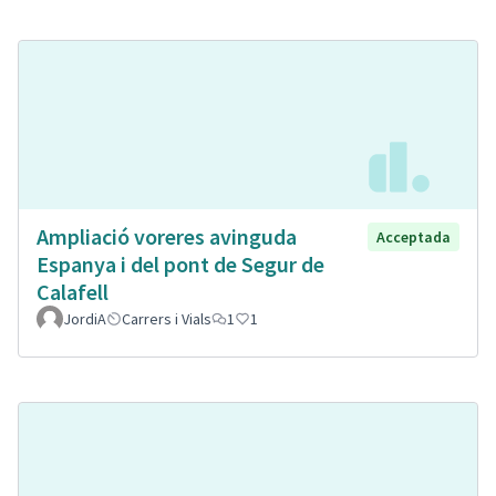
Ampliació voreres avinguda
Acceptada
Espanya i del pont de Segur de
Calafell
JordiA
Carrers i Vials
1
1