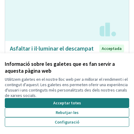
Asfaltar i il·luminar el descampat
Acceptada
que hi ha davant del pàrquing de la
Bòbila
Informació sobre les galetes que es fan servir a
aquesta pàgina web
Laia
Espai Públic
0
0
Utilitzem galetes en el nostre lloc web per a millorar el rendiment i el
contingut d'aquest. Les galetes ens permeten oferir una experiència
d'usuari i uns continguts més personalitzats des dels nostres canals
de xarxes socials.
Acceptar totes
Rebutjar-les
Configuració