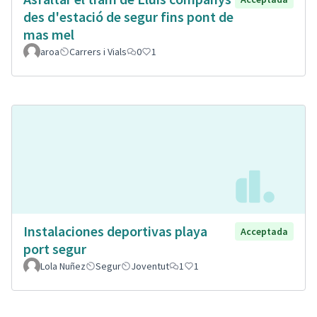
des d'estació de segur fins pont de
mas mel
aroa
Carrers i Vials
0
1
Instalaciones deportivas playa
Acceptada
port segur
Lola Nuñez
Segur
Joventut
1
1