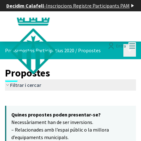
Decidim Calafell
-
Inscripcions Registre Participants PAM
Menú
Entra
Menú p
Pressupostos Participatius 2020
/
Propostes
Propostes
Filtrar i cercar
Saltar el mapa
Leaflet
|
©
HERE maps
16
El següent element és un mapa que presenta els components d'aq
+
Quines propostes poden presentar-se?
−
Necessàriament han de ser inversions.
– Relacionades amb l’espai públic o la millora
d’equipaments municipals.