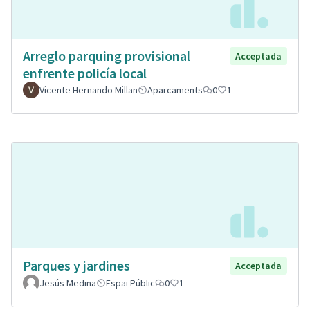
Arreglo parquing provisional
Acceptada
enfrente policía local
Vicente Hernando Millan
Aparcaments
0
1
Parques y jardines
Acceptada
Jesús Medina
Espai Públic
0
1