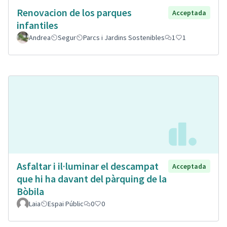
Renovacion de los parques
Acceptada
infantiles
Andrea
Segur
Parcs i Jardins Sostenibles
1
1
Asfaltar i il·luminar el descampat
Acceptada
que hi ha davant del pàrquing de la
Bòbila
Laia
Espai Públic
0
0