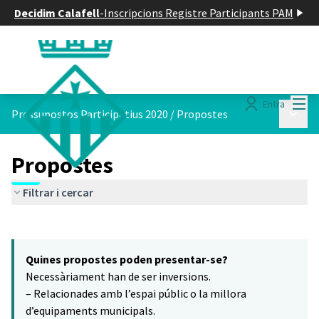
Decidim Calafell
-
Inscripcions Registre Participants PAM
Menú
Entra
Menú p
Pressupostos Participatius 2020
/
Propostes
Propostes
Filtrar i cercar
Saltar el mapa
Leaflet
|
©
HERE maps
5
El següent element és un mapa que presenta els components d'aq
+
Quines propostes poden presentar-se?
−
Necessàriament han de ser inversions.
– Relacionades amb l’espai públic o la millora
d’equipaments municipals.