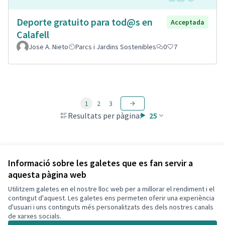
Deporte gratuito para tod@s en
Acceptada
Calafell
Jose A. Nieto
Parcs i Jardins Sostenibles
0
7
1
2
3
Resultats per pàgina:
25
Veure totes les propostes retirades
Informació sobre les galetes que es fan servir a
aquesta pàgina web
Utilitzem galetes en el nostre lloc web per a millorar el rendiment i el
Termes i condicions d'ús
contingut d'aquest. Les galetes ens permeten oferir una experiència
Configuració de les galetes
d'usuari i uns continguts més personalitzats des dels nostres canals
Decidim Calafell a X
Decidim Calafell a Facebook
Decidim Calafell a YouTube
Decidim Calafell a GitHub
de xarxes socials.
(Enllaç extern)
(Enllaç extern)
(Enllaç extern)
(Enllaç extern)