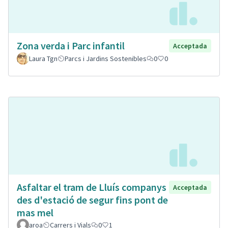
Zona verda i Parc infantil
Acceptada
Laura Tgn
Parcs i Jardins Sostenibles
0
0
Asfaltar el tram de Lluís companys
Acceptada
des d'estació de segur fins pont de
mas mel
aroa
Carrers i Vials
0
1