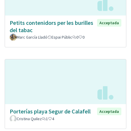
Petits contenidors per les burilles
Acceptada
del tabac
Marc García Lladó
Espai Públic
0
0
Porterías playa Segur de Calafell
Acceptada
Cristina Quilez
1
4