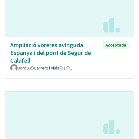
Ampliació voreres avinguda
Acceptada
Espanya i del pont de Segur de
Calafell
JordiA
Carrers i Vials
1
1