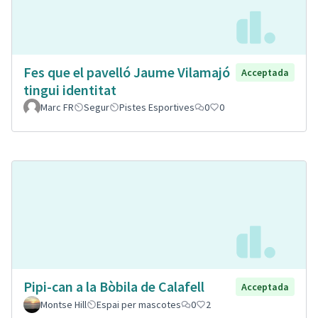
Fes que el pavelló Jaume Vilamajó
Acceptada
tingui identitat
Marc FR
Segur
Pistes Esportives
0
0
Pipi-can a la Bòbila de Calafell
Acceptada
Montse Hill
Espai per mascotes
0
2