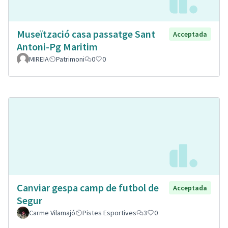
Museïtzació casa passatge Sant
Acceptada
Antoni-Pg Maritim
MIREIA
Patrimoni
0
0
Canviar gespa camp de futbol de
Acceptada
Segur
Carme Vilamajó
Pistes Esportives
3
0