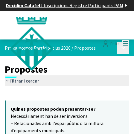
Decidim Calafell
-
Inscripcions Registre Participants PAM
Menú
Entra
Menú p
Pressupostos Participatius 2020
/
Propostes
Propostes
Filtrar i cercar
Saltar el mapa
Leaflet
|
©
HERE maps
10
El següent element és un mapa que presenta els components d'aq
+
Quines propostes poden presentar-se?
−
Necessàriament han de ser inversions.
– Relacionades amb l’espai públic o la millora
d’equipaments municipals.