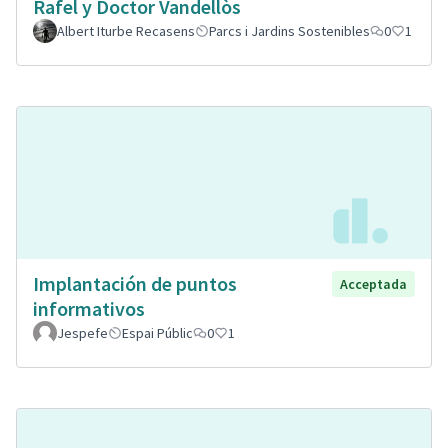
Rafel y Doctor Vandellòs
Albert Iturbe Recasens
Parcs i Jardins Sostenibles
0
1
Implantación de puntos
Acceptada
informativos
Jespefe
Espai Públic
0
1