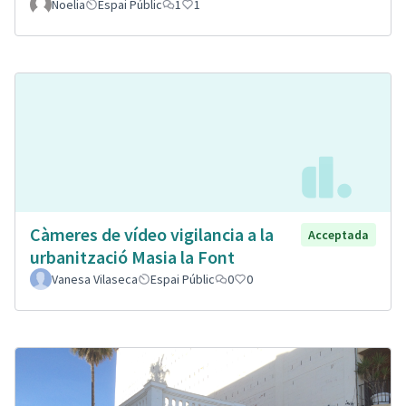
Noelia
Espai Públic
1
1
Càmeres de vídeo vigilancia a la
Acceptada
urbanització Masia la Font
Vanesa Vilaseca
Espai Públic
0
0