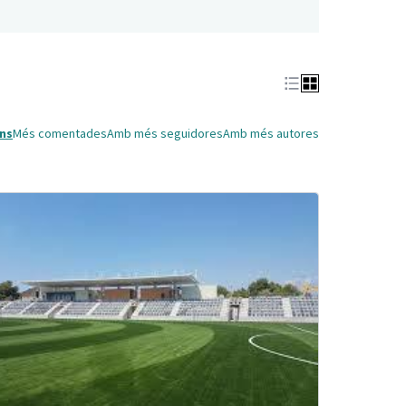
ns
Més comentades
Amb més seguidores
Amb més autores