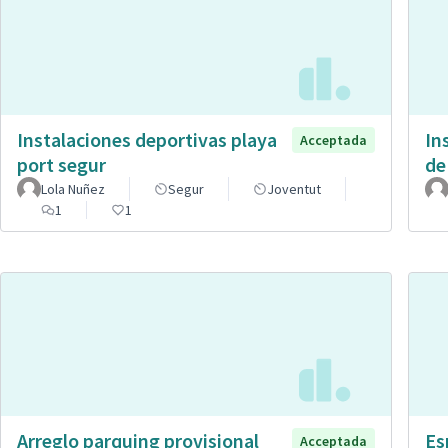
Instalaciones deportivas playa
In
Acceptada
port segur
de
Lola Nuñez
Segur
Joventut
1
1
Arreglo parquing provisional
Es
Acceptada