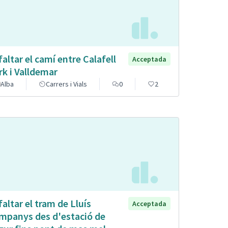
faltar el camí entre Calafell
Acceptada
rk i Valldemar
Alba
Carrers i Vials
0
2
faltar el tram de Lluís
Acceptada
mpanys des d'estació de