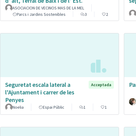
d' alt, Terral de Baix i de l' Est.
se
ASOCIACION DE VECINOS MAS DE LA MEL
Parcs i Jardins Sostenibles
3
2
Seguretat escala lateral a
Pa
Acceptada
l'Ajuntament i carrer de les
Penyes
Noelia
Espai Públic
1
1