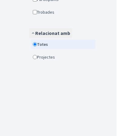
Trobades
Relacionat amb
Totes
Projectes