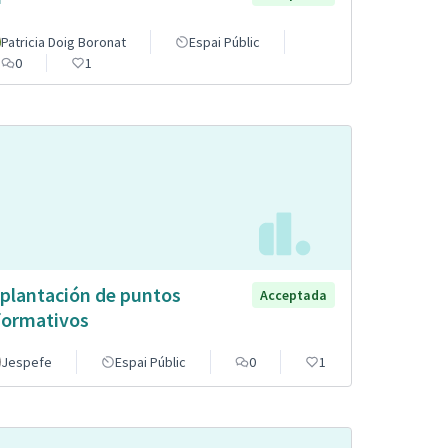
Patricia Doig Boronat
Espai Públic
0
1
plantación de puntos
Acceptada
formativos
Jespefe
Espai Públic
0
1