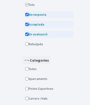
Tots
No resposta
Acceptada
En avaluació
Rebutjada
~ Categories
Totes
Aparcaments
Pistes Esportives
Carrers i Vials