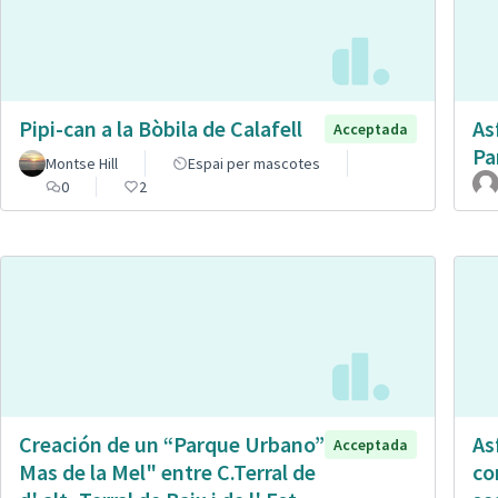
Pipi-can a la Bòbila de Calafell
As
Acceptada
Pa
Montse Hill
Espai per mascotes
0
2
Creación de un “Parque Urbano”
As
Acceptada
Mas de la Mel" entre C.Terral de
co