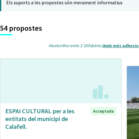
Els suports a les propostes són merament informatius
54 propostes
Aleatori
Recent
A-Z (Alfabètic)
Amb més adhesio
ESPAI CULTURAL per a les
Acceptada
entitats del municipi de
Calafell.