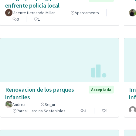
enfrente policía local
Vicente Hernando Millan
Aparcaments
0
1
Renovacion de los parques
Im
Acceptada
infantiles
in
Andrea
Segur
Parcs i Jardins Sostenibles
1
1