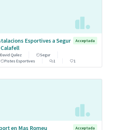
stalacions Esportives a Segur
Acceptada
 Calafell
David Quilez
Segur
Pistes Esportives
1
1
port en Mas Romeu
Acceptada