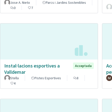
Jose A. Nieto
Parcs i Jardins Sostenibles
0
7
Instal·lacions esportives a
Ac
Acceptada
Valldemar
pe
Stella
Pistes Esportives
8
4