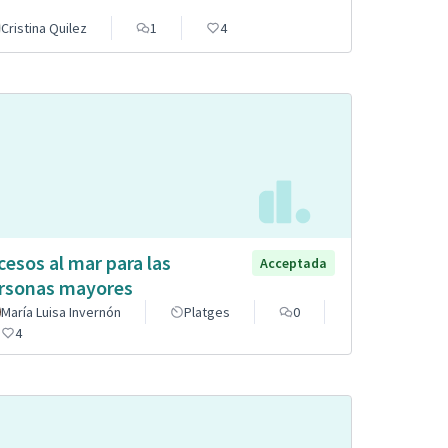
Cristina Quilez
1
4
cesos al mar para las
Acceptada
rsonas mayores
María Luisa Invernón
Platges
0
4