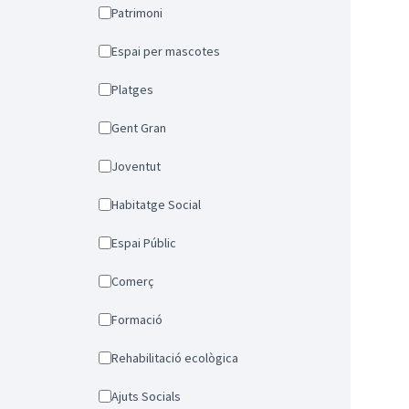
Patrimoni
Espai per mascotes
Platges
Gent Gran
Joventut
Habitatge Social
Espai Públic
Comerç
Formació
Rehabilitació ecològica
Ajuts Socials