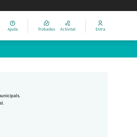
legir el idioma
Ajuda
Trobades
Activitat
Entra
Leaflet
|
©
HERE maps
 com a punts al mapa. L'element es pot fer servir amb un lector 
unicipals.
l.
.