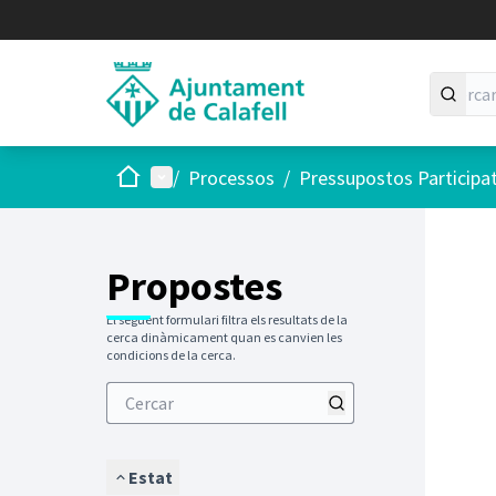
Inici
Menú principal
/
Processos
/
Pressupostos Participa
Saltar
El següen
+
−
Propostes
El següent formulari filtra els resultats de la
cerca dinàmicament quan es canvien les
condicions de la cerca.
Estat