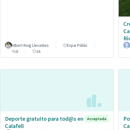
Cr
Ca
Rí
Albert Roig Llevadies
Espai Públic
0
16
Deporte gratuito para tod@s en
Po
Acceptada
Calafell
Ca