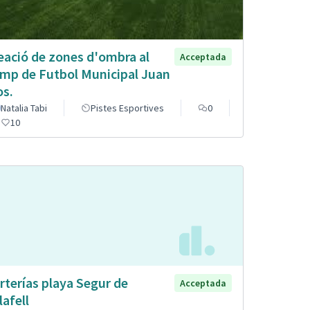
eació de zones d'ombra al
Acceptada
mp de Futbol Municipal Juan
os.
Natalia Tabi
Pistes Esportives
0
10
rterías playa Segur de
Acceptada
lafell