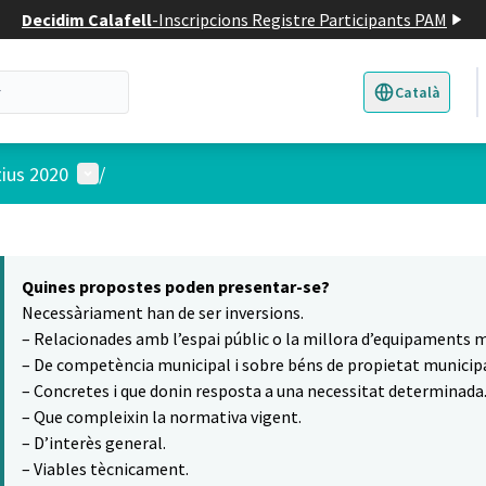
Decidim Calafell
-
Inscripcions Registre Participants PAM
Català
Triar la llengua
E
Menú d'usuari
tius 2020
/
 el mapa
6
t element és un mapa que presenta els components d'aquesta pàgina
Quines propostes poden presentar-se?
Necessàriament han de ser inversions.
– Relacionades amb l’espai públic o la millora d’equipaments m
– De competència municipal i sobre béns de propietat municipa
– Concretes i que donin resposta a una necessitat determinada
– Que compleixin la normativa vigent.
– D’interès general.
– Viables tècnicament.