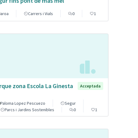
gur fins pont de mas mel
aroa
Carrers i Vials
0
1
rque zona Escola La Ginesta
Acceptada
Paloma Lopez Pescuezo
Segur
Parcs i Jardins Sostenibles
0
1