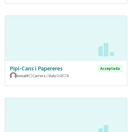
Pipi-Cans i Papereres
Acceptada
AnnaM
Carrers i Vials
0
0