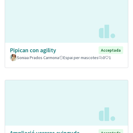
Pipican con agility
Acceptada
Soniaa Prados Carmona
Espai per mascotes
0
1
Ampliació voreres avinguda
Acceptada