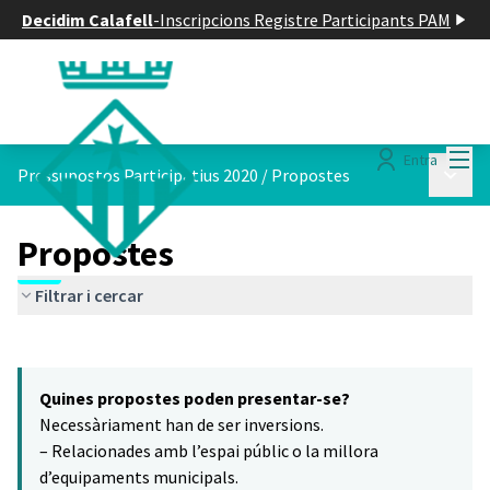
Decidim Calafell
-
Inscripcions Registre Participants PAM
Menú
Entra
Menú p
Pressupostos Participatius 2020
/
Propostes
Propostes
Filtrar i cercar
Saltar el mapa
Leaflet
|
©
HERE maps
16
El següent element és un mapa que presenta els components d'aq
+
Quines propostes poden presentar-se?
−
Necessàriament han de ser inversions.
– Relacionades amb l’espai públic o la millora
d’equipaments municipals.