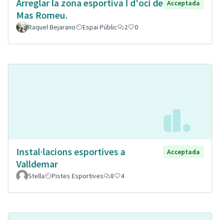
Arreglar la zona esportiva I d'oci de
Acceptada
Mas Romeu.
Raquel Bejarano
Espai Públic
2
0
Instal·lacions esportives a
Acceptada
Valldemar
Stella
Pistes Esportives
8
4