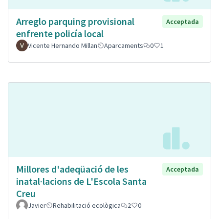
Arreglo parquing provisional
Acceptada
enfrente policía local
Vicente Hernando Millan
Aparcaments
0
1
Millores d'adeqüació de les
Acceptada
inatal·lacions de L'Escola Santa
Creu
Javier
Rehabilitació ecològica
2
0