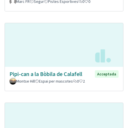
Marc FR
Segur
Pistes Esportives
0
0
Pipi-can a la Bòbila de Calafell
Acceptada
Montse Hill
Espai per mascotes
0
2