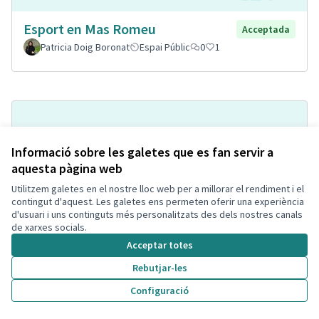
Esport en Mas Romeu
Acceptada
Patricia Doig Boronat
Espai Públic
0
1
Informació sobre les galetes que es fan servir a
aquesta pàgina web
Utilitzem galetes en el nostre lloc web per a millorar el rendiment i el
contingut d'aquest. Les galetes ens permeten oferir una experiència
d'usuari i uns continguts més personalitzats des dels nostres canals
Implantación de puntos
de xarxes socials.
Acceptada
informativos
Acceptar totes
Jespefe
Espai Públic
0
1
Rebutjar-les
Configuració