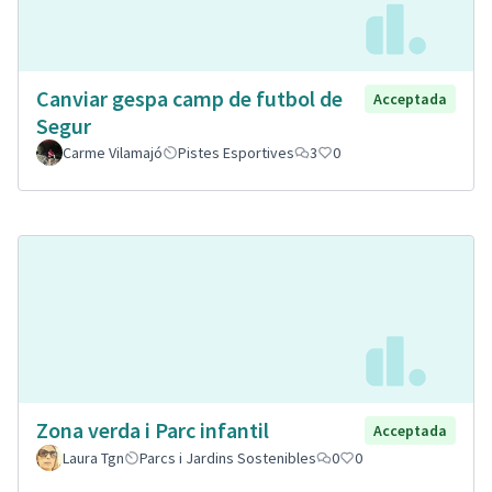
Canviar gespa camp de futbol de
Acceptada
Segur
Carme Vilamajó
Pistes Esportives
3
0
Zona verda i Parc infantil
Acceptada
Laura Tgn
Parcs i Jardins Sostenibles
0
0