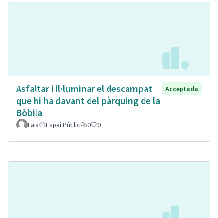
Asfaltar i il·luminar el descampat
Acceptada
que hi ha davant del pàrquing de la
Bòbila
Laia
Espai Públic
0
0