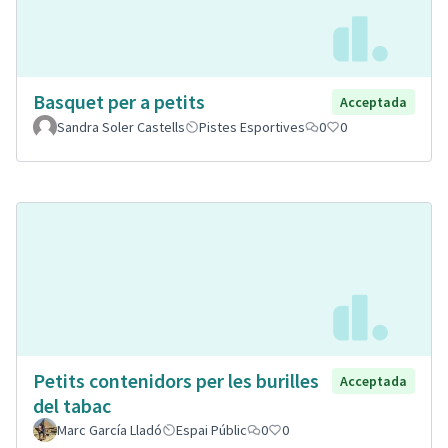
Basquet per a petits
Acceptada
Sandra Soler Castells
Pistes Esportives
0
0
Petits contenidors per les burilles
Acceptada
del tabac
Marc García Lladó
Espai Públic
0
0