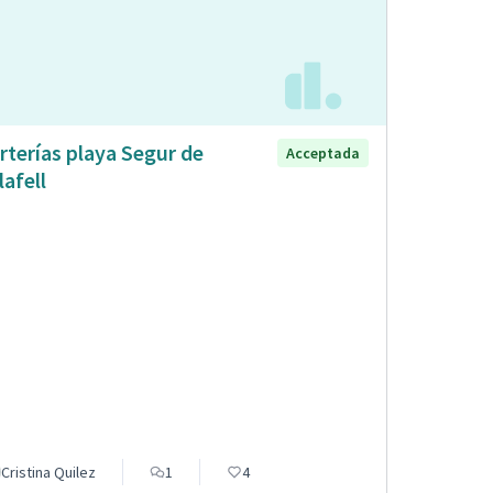
rterías playa Segur de
Acceptada
lafell
Cristina Quilez
1
4