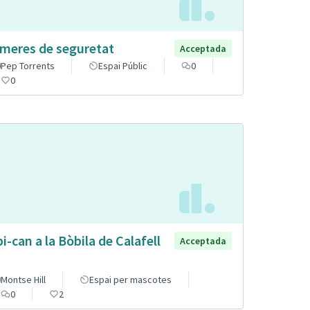
meres de seguretat
Acceptada
Pep Torrents
Espai Públic
0
0
pi-can a la Bòbila de Calafell
Acceptada
Montse Hill
Espai per mascotes
0
2