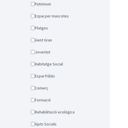
Patrimoni
Espai per mascotes
Platges
Gent Gran
Joventut
Habitatge Social
Espai Públic
Comerç
Formació
Rehabilitació ecològica
Ajuts Socials