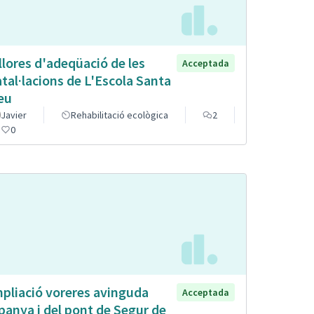
llores d'adeqüació de les
Acceptada
atal·lacions de L'Escola Santa
eu
Javier
Rehabilitació ecològica
2
0
pliació voreres avinguda
Acceptada
panya i del pont de Segur de