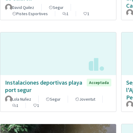
Ca
David Quilez
Segur
Pistes Esportives
1
1
Instalaciones deportivas playa
Se
Acceptada
port segur
l'
Pe
Lola Nuñez
Segur
Joventut
1
1