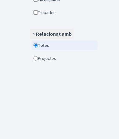
Trobades
Relacionat amb
Totes
Projectes