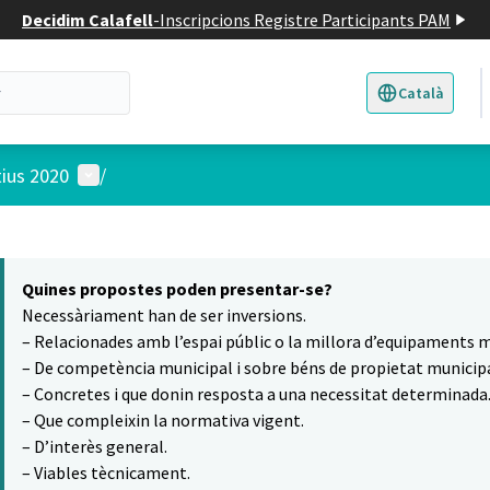
Decidim Calafell
-
Inscripcions Registre Participants PAM
Català
Triar la llengua
E
Menú d'usuari
tius 2020
/
 el mapa
8
t element és un mapa que presenta els components d'aquesta pàgina
Quines propostes poden presentar-se?
Necessàriament han de ser inversions.
– Relacionades amb l’espai públic o la millora d’equipaments m
– De competència municipal i sobre béns de propietat municipa
– Concretes i que donin resposta a una necessitat determinada
– Que compleixin la normativa vigent.
– D’interès general.
– Viables tècnicament.