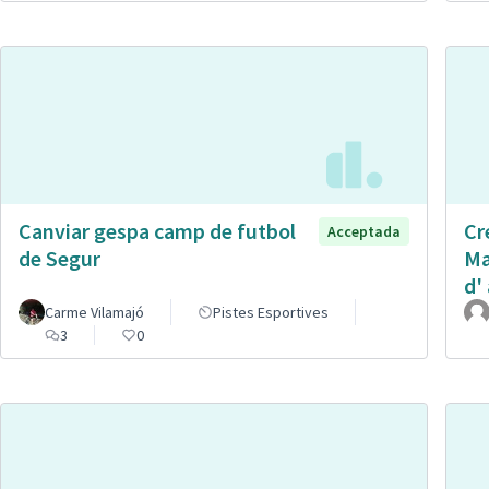
Canviar gespa camp de futbol
Cr
Acceptada
de Segur
Ma
d' 
Carme Vilamajó
Pistes Esportives
3
0