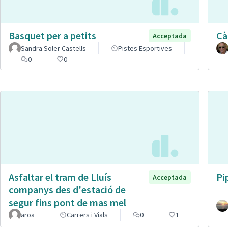
Basquet per a petits
Cà
Acceptada
Sandra Soler Castells
Pistes Esportives
0
0
Asfaltar el tram de Lluís
Pi
Acceptada
companys des d'estació de
segur fins pont de mas mel
aroa
Carrers i Vials
0
1