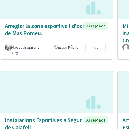
Arreglar la zona esportiva I d'oci
Mi
Acceptada
de Mas Romeu.
in
Cr
Raquel Bejarano
Espai Públic
2
0
Instalacions Esportives a Segur
Am
Acceptada
de Calafell
Es