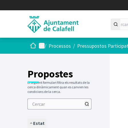
Inici
Menú principal
/
Processos
/
Pressupostos Participa
Saltar
El següen
+
−
Propostes
El següent formulari filtra els resultats de la
cerca dinàmicament quan es canvien les
condicions de la cerca.
Estat