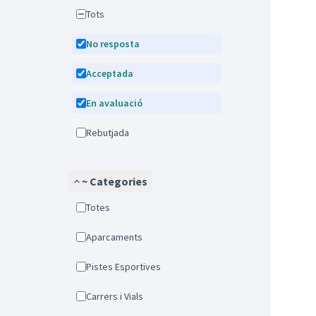
Tots
No resposta
Acceptada
En avaluació
Rebutjada
~ Categories
Totes
Aparcaments
Pistes Esportives
Carrers i Vials