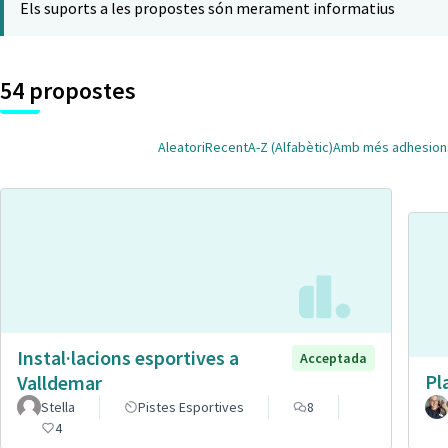
Els suports a les propostes són merament informatius
54 propostes
Aleatori
Recent
A-Z (Alfabètic)
Amb més adhesion
Instal·lacions esportives a
Acceptada
Pl
Valldemar
Stella
Pistes Esportives
8
4