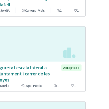
lafell
JordiA
Carrers i Vials
1
1
guretat escala lateral a
Acceptada
Ajuntament i carrer de les
nyes
Noelia
Espai Públic
1
1