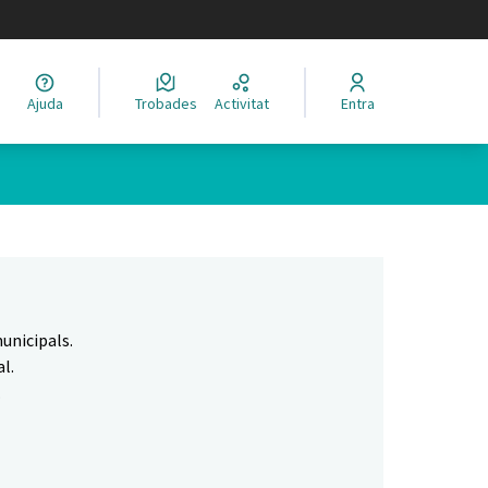
legir el idioma
Ajuda
Trobades
Activitat
Entra
Leaflet
|
©
HERE maps
 com a punts al mapa. L'element es pot fer servir amb un lector 
unicipals.
l.
.