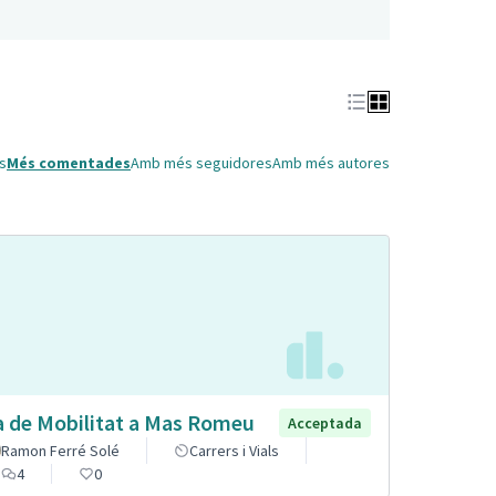
s
Més comentades
Amb més seguidores
Amb més autores
a de Mobilitat a Mas Romeu
Acceptada
Ramon Ferré Solé
Carrers i Vials
4
0