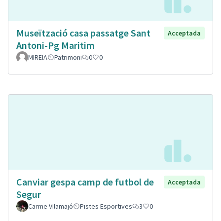
Museïtzació casa passatge Sant
Acceptada
Antoni-Pg Maritim
MIREIA
Patrimoni
0
0
Canviar gespa camp de futbol de
Acceptada
Segur
Carme Vilamajó
Pistes Esportives
3
0