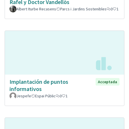
Rafel y Doctor Vandellòs
Albert Iturbe Recasens
Parcs i Jardins Sostenibles
0
1
Implantación de puntos
Acceptada
informativos
Jespefe
Espai Públic
0
1