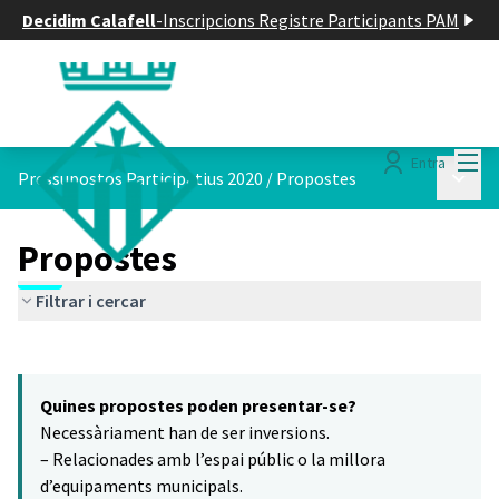
Decidim Calafell
-
Inscripcions Registre Participants PAM
Menú
Entra
Menú p
Pressupostos Participatius 2020
/
Propostes
Propostes
Filtrar i cercar
Saltar el mapa
Leaflet
|
©
HERE maps
10
El següent element és un mapa que presenta els components d'aq
+
Quines propostes poden presentar-se?
−
Necessàriament han de ser inversions.
– Relacionades amb l’espai públic o la millora
d’equipaments municipals.