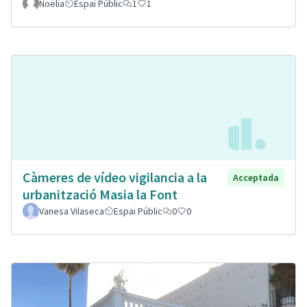
Noelia
Espai Públic
1
1
Càmeres de vídeo vigilancia a la
Acceptada
urbanització Masia la Font
Vanesa Vilaseca
Espai Públic
0
0