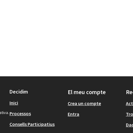
Decidim
El meu compte
Re
Inici
Crea un compte
Act
ativa.
Processos
Entra
Tr
Consells Participatius
Dad