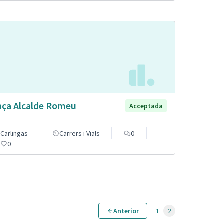
aça Alcalde Romeu
Acceptada
Carlingas
Carrers i Vials
0
0
Anterior
1
2