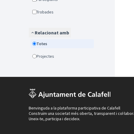
Trobades
Relacionat amb
Totes
Projectes
Benvinguda a la plataforma participativa de Calafell
Construïm una societat més oberta, transparent i col·labor
Uneix-te, participa i decideix.