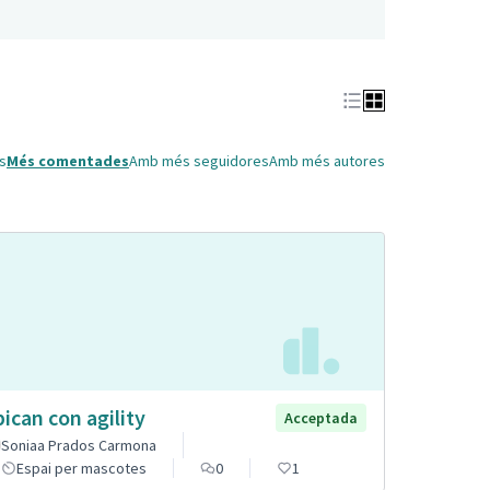
s
Més comentades
Amb més seguidores
Amb més autores
pican con agility
Acceptada
Soniaa Prados Carmona
Espai per mascotes
0
1