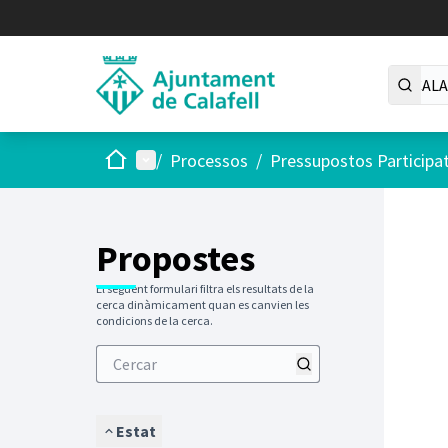
Inici
Menú principal
/
Processos
/
Pressupostos Participa
Saltar
El següen
+
−
Propostes
El següent formulari filtra els resultats de la
cerca dinàmicament quan es canvien les
condicions de la cerca.
Estat