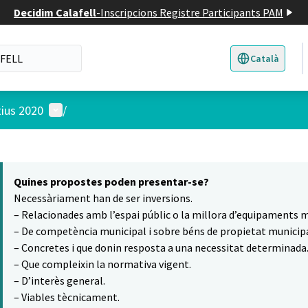
Decidim Calafell
-
Inscripcions Registre Participants PAM
Català
Triar la llengua
E
Menú d'usuari
tius 2020
/
 el mapa
t element és un mapa que presenta els components d'aquesta pàgina
Quines propostes poden presentar-se?
Necessàriament han de ser inversions.
– Relacionades amb l’espai públic o la millora d’equipaments m
– De competència municipal i sobre béns de propietat municipa
– Concretes i que donin resposta a una necessitat determinada
– Que compleixin la normativa vigent.
– D’interès general.
– Viables tècnicament.