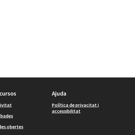
cursos
Ajuda
ivitat
Política de privacitat i
accessibilitat
obades
es obertes