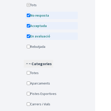
Tots
No resposta
Acceptada
En avaluació
Rebutjada
~ Categories
Totes
Aparcaments
Pistes Esportives
Carrers i Vials