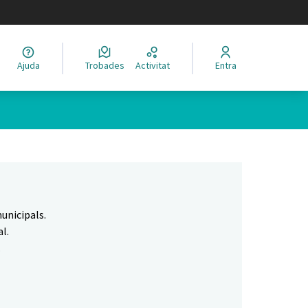
legir el idioma
Ajuda
Trobades
Activitat
Entra
Leaflet
|
©
HERE maps
 com a punts al mapa. L'element es pot fer servir amb un lector 
unicipals.
l.
.