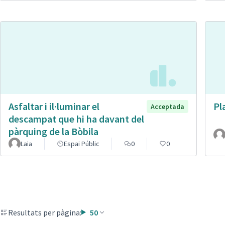
Asfaltar i il·luminar el
Pl
Acceptada
descampat que hi ha davant del
pàrquing de la Bòbila
Laia
Espai Públic
0
0
Resultats per pàgina:
50