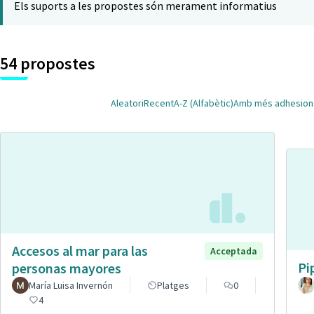
Els suports a les propostes són merament informatius
54 propostes
Aleatori
Recent
A-Z (Alfabètic)
Amb més adhesion
Accesos al mar para las
Acceptada
Pi
personas mayores
María Luisa Invernón
Platges
0
4