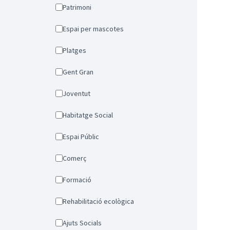
Patrimoni
Espai per mascotes
Platges
Gent Gran
Joventut
Habitatge Social
Espai Públic
Comerç
Formació
Rehabilitació ecològica
Ajuts Socials