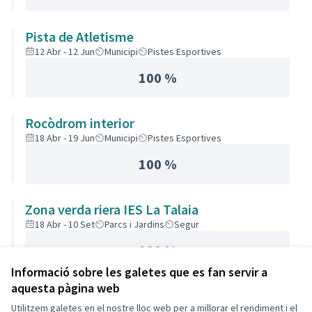
Pista de Atletisme
12 Abr - 12 Jun
Municipi
Pistes Esportives
100 %
Rocòdrom interior
18 Abr - 19 Jun
Municipi
Pistes Esportives
100 %
Zona verda riera IES La Talaia
18 Abr - 10 Set
Parcs i Jardins
Segur
100 %
Informació sobre les galetes que es fan servir a
aquesta pàgina web
Utilitzem galetes en el nostre lloc web per a millorar el rendiment i el
Termes i condicions d'ús