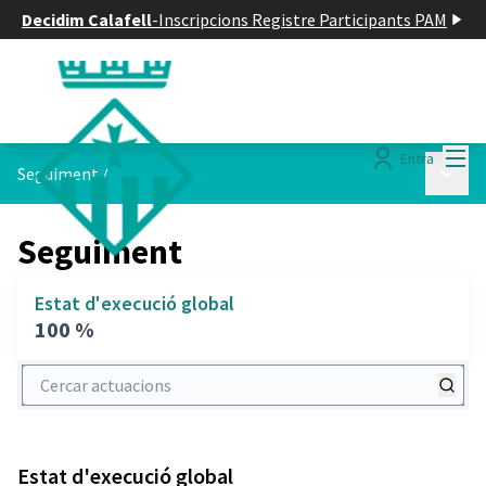
Decidim Calafell
-
Inscripcions Registre Participants PAM
Menú
Entra
Menú p
Seguiment
/
Seguiment
Estat d'execució global
100 %
Cercar actuacions
Estat d'execució global