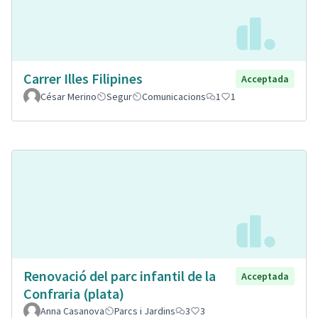
Carrer Illes Filipines
Acceptada
César Merino
Segur
Comunicacions
1
1
Renovació del parc infantil de la
Acceptada
Confraria (plata)
Anna Casanova
Parcs i Jardins
3
3