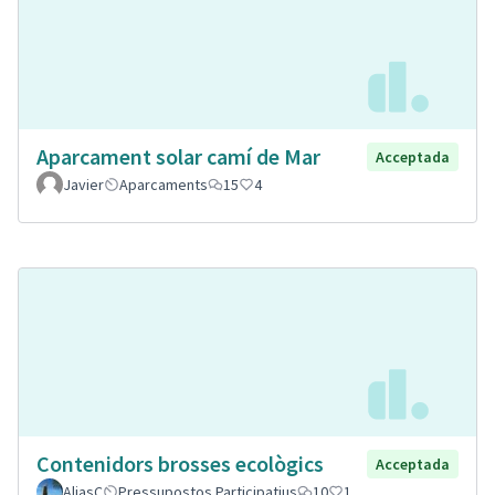
Aparcament solar camí de Mar
Acceptada
Javier
Aparcaments
15
4
Contenidors brosses ecològics
Acceptada
AliasC
Pressupostos Participatius
10
1