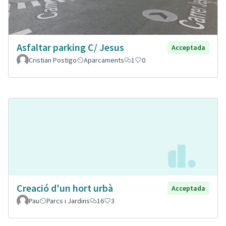
Asfaltar parking C/ Jesus
Acceptada
Cristian Postigo
Aparcaments
1
0
Creació d'un hort urbà
Acceptada
Pau
Parcs i Jardins
16
3