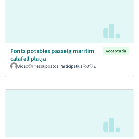
Fonts potables passeig maritim
Acceptada
calafell platja
Didac
Pressupostos Participatius
3
2