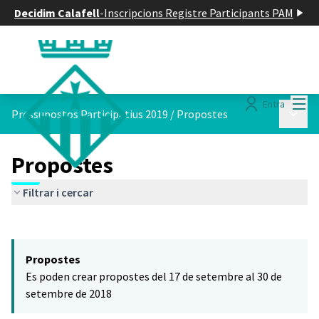
Decidim Calafell
-
Inscripcions Registre Participants PAM
Menú
Entra
Menú p
Pressupostos Participatius 2019
/
Propostes
Propostes
Filtrar i cercar
Saltar el mapa
Leaflet
|
©
HERE maps
El següent element és un mapa que presenta els components d'aq
+
Propostes
−
Es poden crear propostes del 17 de setembre al 30 de
setembre de 2018