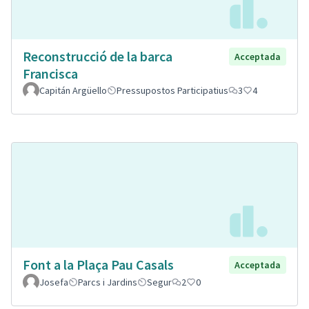
Reconstrucció de la barca
Acceptada
Francisca
Capitán Argüello
Pressupostos Participatius
3
4
Font a la Plaça Pau Casals
Acceptada
Josefa
Parcs i Jardins
Segur
2
0