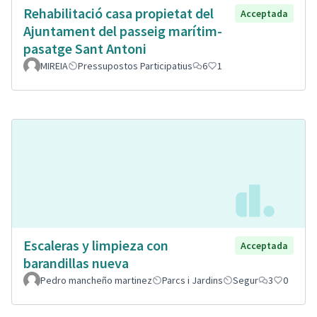
Rehabilitació casa propietat del
Acceptada
Ajuntament del passeig marítim-
pasatge Sant Antoni
MIREIA
Pressupostos Participatius
6
1
Escaleras y limpieza con
Acceptada
barandillas nueva
Pedro mancheño martinez
Parcs i Jardins
Segur
3
0