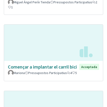
Miguel Ángel Perín Tienda
Pressupostos Participatius
2
1
Començar a implantar el carril bici
Acceptada
Mariona
Pressupostos Participatius
4
5