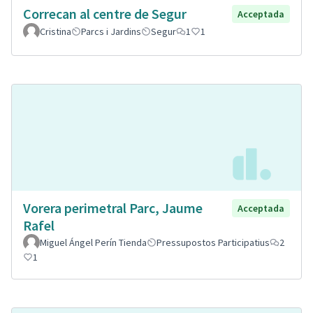
Correcan al centre de Segur
Acceptada
Cristina
Parcs i Jardins
Segur
1
1
Vorera perimetral Parc, Jaume
Acceptada
Rafel
Miguel Ángel Perín Tienda
Pressupostos Participatius
2
1