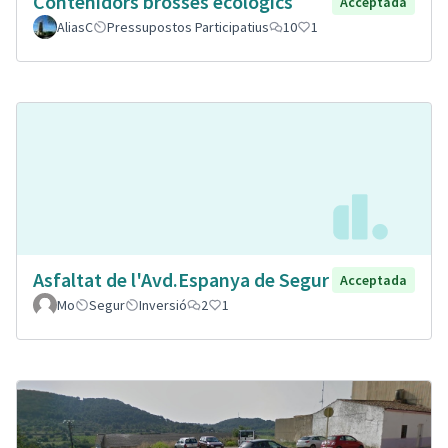
Contenidors brosses ecològics
Acceptada
AliasC
Pressupostos Participatius
10
1
Asfaltat de l'Avd.Espanya de Segur
Acceptada
Mo
Segur
Inversió
2
1