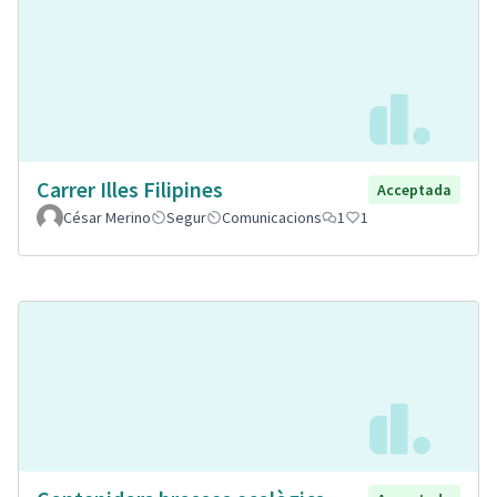
Carrer Illes Filipines
Acceptada
César Merino
Segur
Comunicacions
1
1