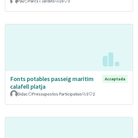
Pau
Parcs i Jardins
16
3
Fonts potables passeig maritim
Acceptada
calafell platja
Didac
Pressupostos Participatius
3
2