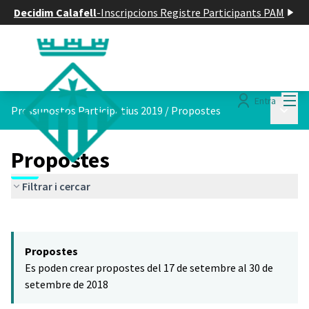
Decidim Calafell
-
Inscripcions Registre Participants PAM
Menú
Entra
Menú p
Pressupostos Participatius 2019
/
Propostes
Propostes
Filtrar i cercar
Saltar el mapa
Leaflet
|
©
HERE maps
El següent element és un mapa que presenta els components d'aq
+
Propostes
−
Es poden crear propostes del 17 de setembre al 30 de
setembre de 2018