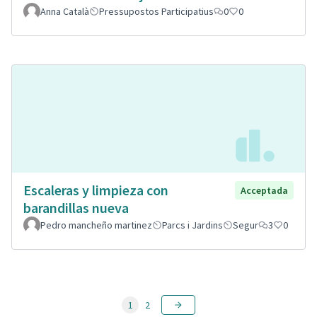
Anna Català
Pressupostos Participatius
0
0
Escaleras y limpieza con
Acceptada
barandillas nueva
Pedro mancheño martinez
Parcs i Jardins
Segur
3
0
1
2