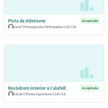
Pista de Atletisme
Acceptada
vera
Pressupostos Participatius
32
16
Rocòdrom interior a Calafell
Acceptada
Cécile
Pistes Esportives
16
14