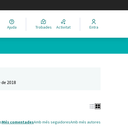
legir el idioma
Ajuda
Trobades
Activitat
Entra
Leaflet
|
©
HERE maps
 com a punts al mapa. L'element es pot fer servir amb un lector 
 de 2018
s
Més comentades
Amb més seguidores
Amb més autores