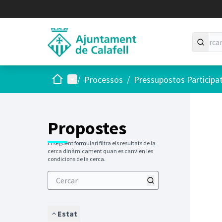
Inici
Menú principal
/
Processos
/
Pressupostos Participa
Saltar
El següen
+
−
Propostes
El següent formulari filtra els resultats de la
cerca dinàmicament quan es canvien les
condicions de la cerca.
Estat