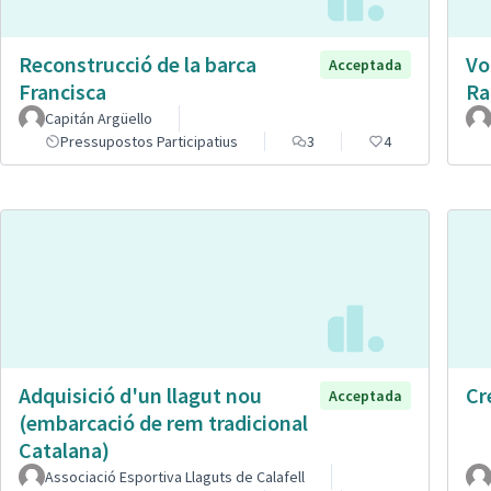
Reconstrucció de la barca
Vo
Acceptada
Francisca
Ra
Capitán Argüello
Pressupostos Participatius
3
4
Adquisició d'un llagut nou
Cr
Acceptada
(embarcació de rem tradicional
Catalana)
Associació Esportiva Llaguts de Calafell