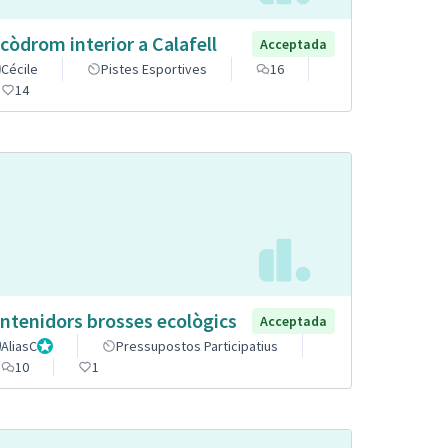
còdrom interior a Calafell
Acceptada
Cécile
Pistes Esportives
16
14
ntenidors brosses ecològics
Acceptada
AliasC
Gestor
Pressupostos Participatius
10
1