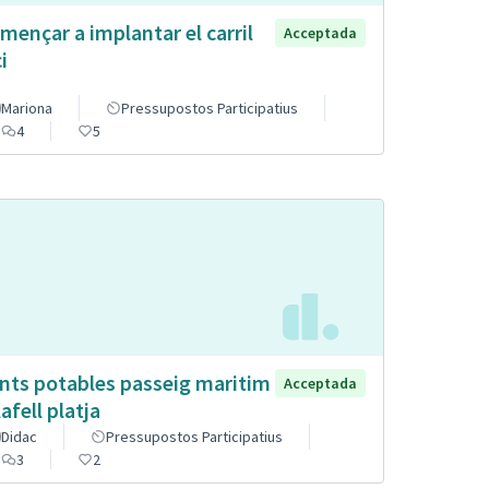
mençar a implantar el carril
Acceptada
i
Mariona
Pressupostos Participatius
4
5
nts potables passeig maritim
Acceptada
afell platja
Didac
Pressupostos Participatius
3
2