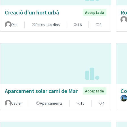
Creació d'un hort urbà
Ro
Acceptada
Pau
Parcs i Jardins
16
3
Aparcament solar camí de Mar
Co
Acceptada
Javier
Aparcaments
15
4