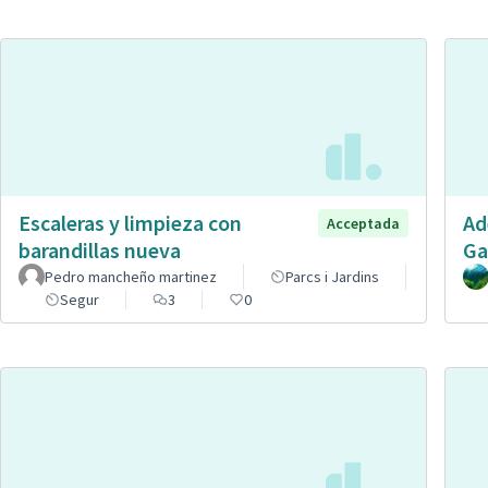
Escaleras y limpieza con
Ad
Acceptada
barandillas nueva
Ga
Pedro mancheño martinez
Parcs i Jardins
Segur
3
0