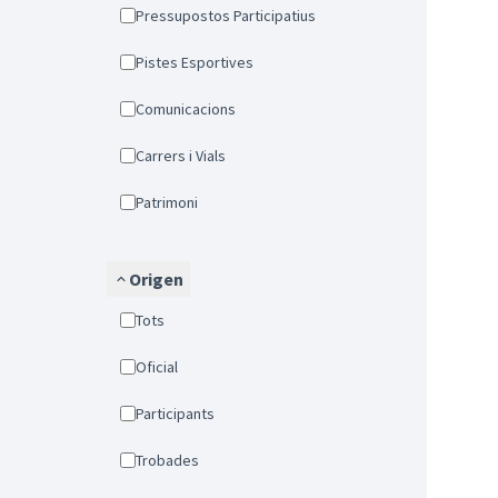
Pressupostos Participatius
Pistes Esportives
Comunicacions
Carrers i Vials
Patrimoni
Origen
Tots
Oficial
Participants
Trobades