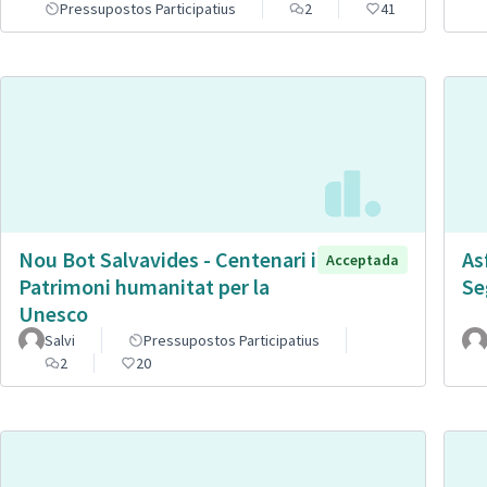
Pressupostos Participatius
2
41
Nou Bot Salvavides - Centenari i
As
Acceptada
Patrimoni humanitat per la
Se
Unesco
Salvi
Pressupostos Participatius
2
20