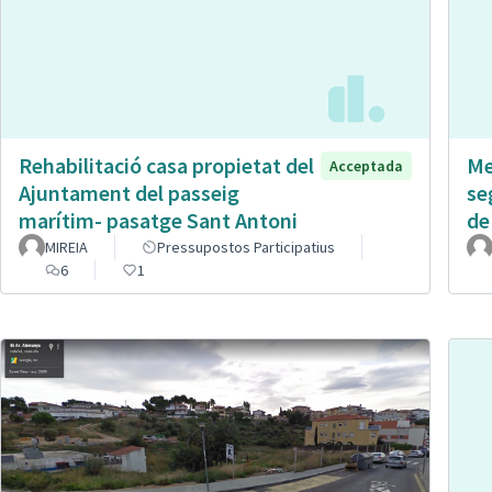
Rehabilitació casa propietat del
Me
Acceptada
Ajuntament del passeig
se
marítim- pasatge Sant Antoni
de
MIREIA
Pressupostos Participatius
6
1