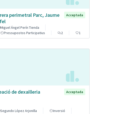
rera perimetral Parc, Jaume
Acceptada
fel
Miguel Ángel Perín Tienda
Pressupostos Participatius
2
1
eació de dexailleria
Acceptada
Segundo López Arjonilla
Inversió