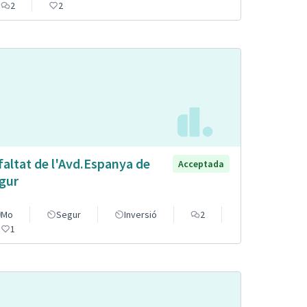
2
2
faltat de l'Avd.Espanya de
Acceptada
gur
Mo
Segur
Inversió
2
1