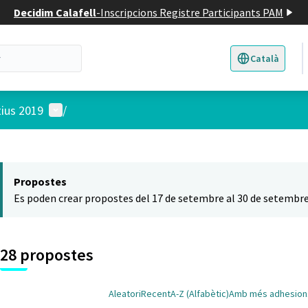
Decidim Calafell
-
Inscripcions Registre Participants PAM
Català
Triar la llengua
E
Menú d'usuari
tius 2019
/
 el mapa
t element és un mapa que presenta els components d'aquesta pàgina
Propostes
Es poden crear propostes del 17 de setembre al 30 de setembre
28 propostes
Aleatori
Recent
A-Z (Alfabètic)
Amb més adhesion