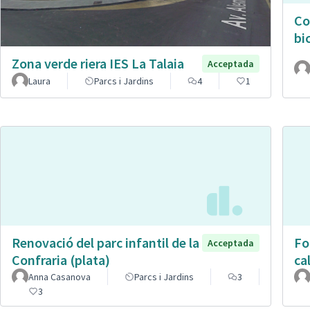
Co
bic
Zona verde riera IES La Talaia
Acceptada
Laura
Parcs i Jardins
4
1
Renovació del parc infantil de la
Fo
Acceptada
Confraria (plata)
cal
Anna Casanova
Parcs i Jardins
3
3