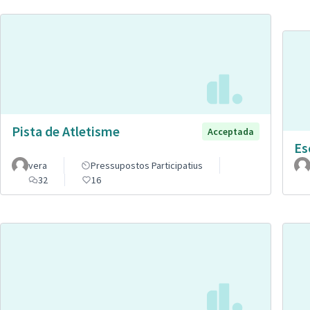
Pista de Atletisme
Acceptada
Es
vera
Pressupostos Participatius
32
16