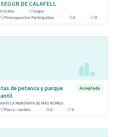
 SEGUR DE CALAFELL
Cristina
Segur
Pressupostos Participatius
5
0
stas de petanca y parque
Acceptada
fantil
AAVV LA MUNTANYA DE MÁS ROMEU
Parcs i Jardins
0
4