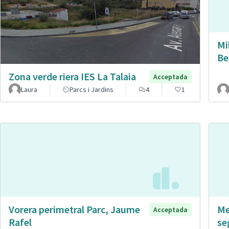
Mi
Be
Zona verde riera IES La Talaia
Acceptada
Laura
Parcs i Jardins
4
1
Vorera perimetral Parc, Jaume
Me
Acceptada
Rafel
se