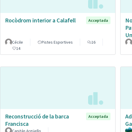
Rocòdrom interior a Calafell
No
Acceptada
Pa
Un
Cécile
Pistes Esportives
16
14
Reconstrucció de la barca
Ad
Acceptada
Francisca
Ga
Capitán Argüello