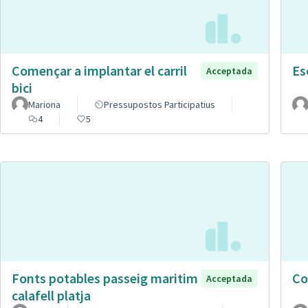
Començar a implantar el carril
Es
Acceptada
bici
Mariona
Pressupostos Participatius
4
5
Fonts potables passeig maritim
Co
Acceptada
calafell platja