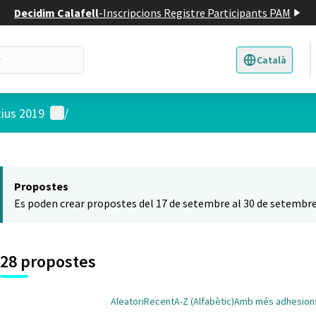
Decidim Calafell
-
Inscripcions Registre Participants PAM
Català
Triar la llengua
E
Menú d'usuari
tius 2019
/
 el mapa
t element és un mapa que presenta els components d'aquesta pàgina
Propostes
Es poden crear propostes del 17 de setembre al 30 de setembre
28 propostes
Aleatori
Recent
A-Z (Alfabètic)
Amb més adhesion