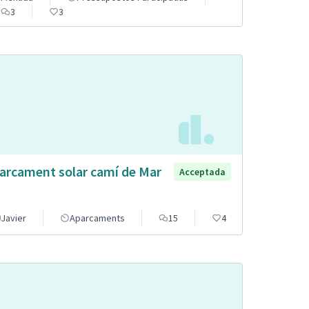
3
3
arcament solar camí de Mar
Acceptada
Javier
Aparcaments
15
4