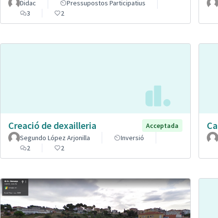
Didac
Pressupostos Participatius
3
2
Creació de dexailleria
Car
Acceptada
Segundo López Arjonilla
Inversió
2
2