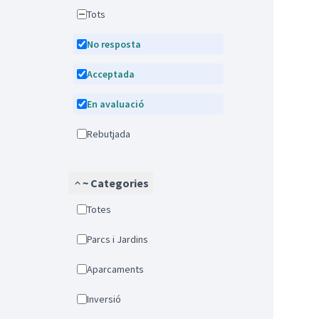
Tots
No resposta
Acceptada
En avaluació
Rebutjada
~ Categories
Totes
Parcs i Jardins
Aparcaments
Inversió