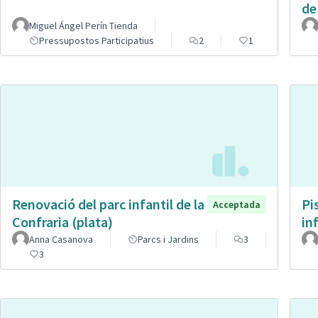
de
Miguel Ángel Perín Tienda
Pressupostos Participatius
2
1
Renovació del parc infantil de la
Pi
Acceptada
Confraria (plata)
in
Anna Casanova
Parcs i Jardins
3
3