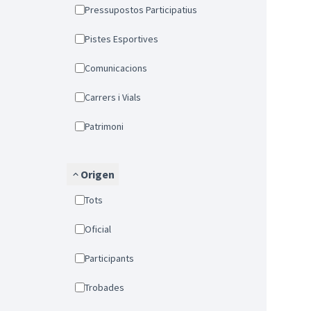
Pressupostos Participatius
Pistes Esportives
Comunicacions
Carrers i Vials
Patrimoni
Origen
Tots
Oficial
Participants
Trobades