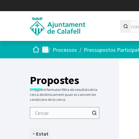
Inici
Menú principal
/
Processos
/
Pressupostos Participa
Saltar
El següen
+
−
Propostes
El següent formulari filtra els resultats de la
cerca dinàmicament quan es canvien les
condicions de la cerca.
Estat