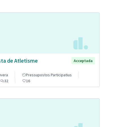
sta de Atletisme
Acceptada
vera
Pressupostos Participatius
32
16