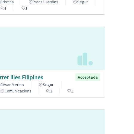
Cristina
Parcs i Jardins
Segur
1
1
rer Illes Filipines
Acceptada
César Merino
Segur
Comunicacions
1
1