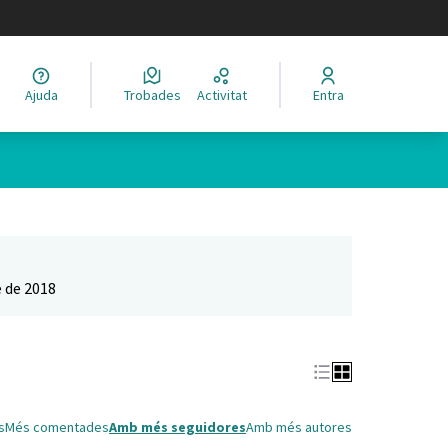
legir el idioma
Ajuda
Trobades
Activitat
Entra
Leaflet
|
©
HERE maps
 com a punts al mapa. L'element es pot fer servir amb un lector 
 de 2018
s
Més comentades
Amb més seguidores
Amb més autores