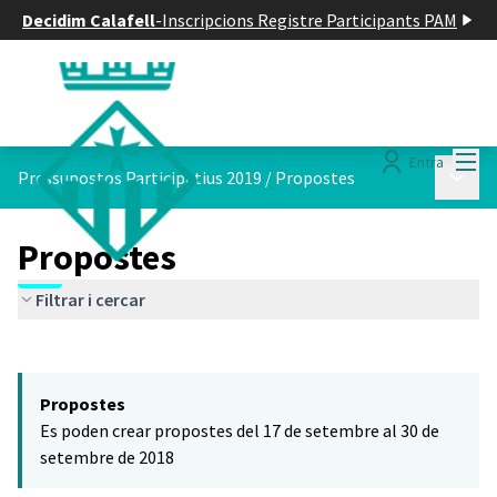
Decidim Calafell
-
Inscripcions Registre Participants PAM
Menú
Entra
Menú p
Pressupostos Participatius 2019
/
Propostes
Propostes
Filtrar i cercar
Saltar el mapa
Leaflet
|
©
HERE maps
El següent element és un mapa que presenta els components d'aq
+
Propostes
−
Es poden crear propostes del 17 de setembre al 30 de
setembre de 2018