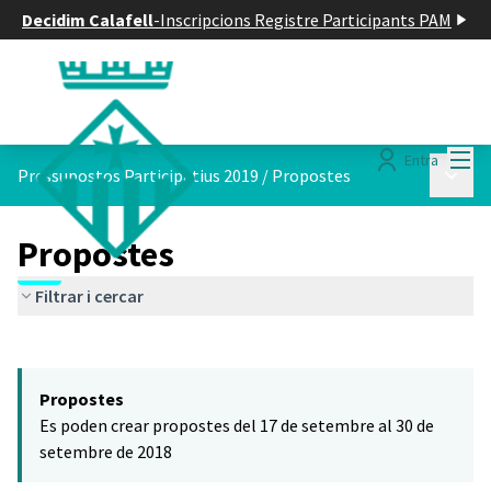
Decidim Calafell
-
Inscripcions Registre Participants PAM
Menú
Entra
Menú p
Pressupostos Participatius 2019
/
Propostes
Propostes
Filtrar i cercar
Saltar el mapa
Leaflet
|
©
HERE maps
El següent element és un mapa que presenta els components d'aq
+
Propostes
−
Es poden crear propostes del 17 de setembre al 30 de
setembre de 2018