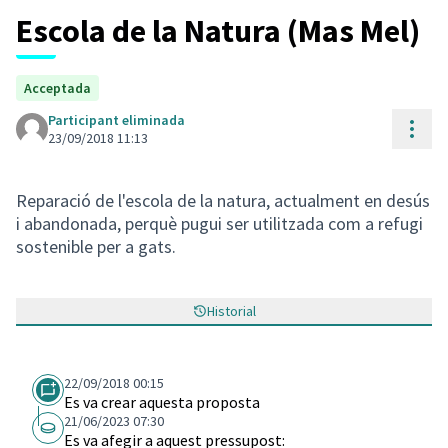
Escola de la Natura (Mas Mel)
Acceptada
Participant eliminada
Cont
23/09/2018 11:13
Reparació de l'escola de la natura, actualment en desús
i abandonada, perquè pugui ser utilitzada com a refugi
sostenible per a gats.
Historial
22/09/2018 00:15
Es va crear aquesta proposta
21/06/2023 07:30
Es va afegir a aquest pressupost: