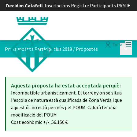
Decidim Calafell
-
Inscripcions Registre Participants PAM
Menú
Entra
Menú p
Pressupostos Participatius 2019
/
Propostes
Aquesta proposta ha estat acceptada perquè:
Incompatible urbanísticament. El terreny on se situa
l'escola de natura està qualificada de Zona Verda i que
aquest ús no està permès pel POUM. Caldrà fer una
modificació del POUM
Cost econòmic +/-: 56.150 €