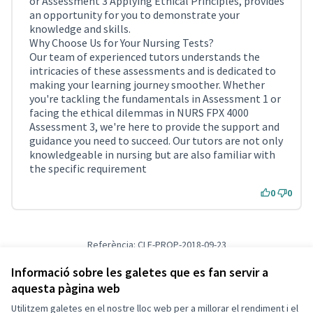
or Assessment 3 Applying Ethical Principles, provides
an opportunity for you to demonstrate your
knowledge and skills.
Why Choose Us for Your Nursing Tests?
Our team of experienced tutors understands the
intricacies of these assessments and is dedicated to
making your learning journey smoother. Whether
you're tackling the fundamentals in Assessment 1 or
facing the ethical dilemmas in NURS FPX 4000
Assessment 3, we're here to provide the support and
guidance you need to succeed. Our tutors are not only
knowledgeable in nursing but are also familiar with
the specific requirement
0
0
Referència: CLF-PROP-2018-09-23
Versió 3
(de 3)
veure altres versions
Verifica l'empremta digital
Informació sobre les galetes que es fan servir a
aquesta pàgina web
Utilitzem galetes en el nostre lloc web per a millorar el rendiment i el
Termes i condicions d'ús