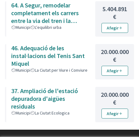
64. A Segur, remodelar
5.404.891
completament els carrers
€
entre la via del tren i la
carretera
Municipi
L'equilibri urba
Afegir
46. Adequació de les
20.000.000
instal·lacions del Tenis Sant
€
Miquel
Municipi
La Ciutat per Viure i Conviure
Afegir
37. Ampliació de l'estació
20.000.000
depuradora d'aigües
€
residuals
Municipi
La Ciutat Ecologica
Afegir