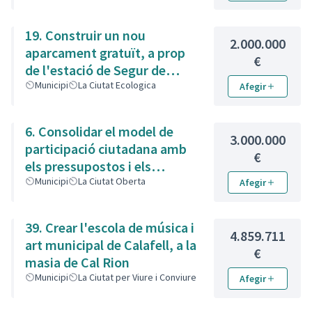
19. Construir un nou
2.000.000
aparcament gratuït, a prop
€
de l'estació de Segur de
Calafell
Municipi
La Ciutat Ecologica
Afegir
6. Consolidar el model de
3.000.000
participació ciutadana amb
€
els pressupostos i els
consells
Municipi
La Ciutat Oberta
Afegir
39. Crear l'escola de música i
4.859.711
art municipal de Calafell, a la
€
masia de Cal Rion
Municipi
La Ciutat per Viure i Conviure
Afegir