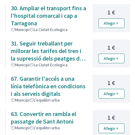
30. Ampliar el transport fins a
1 €
l'hospital comarcal i cap a
Tarragona
Afegir
Municipi
La Ciutat Ecologica
31. Seguir treballant per
1 €
millorar les tarifes del tren i
la supressió dels peatges de
Afegir
l'autopista
Municipi
La Ciutat Ecologica
67. Garantir l'accés a una
1 €
línia telefònica en condicions
i als serveis digitals
Afegir
Municipi
L'equilibri urba
63. Convertir en rambla el
1 €
passatge de Sant Antoni
Municipi
L'equilibri urba
Afegir