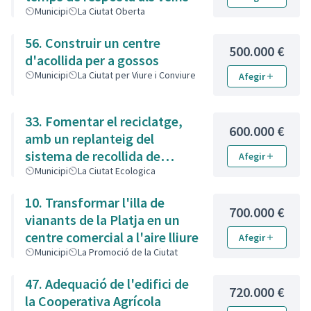
Municipi
La Ciutat Oberta
56. Construir un centre
500.000 €
d'acollida per a gossos
Municipi
La Ciutat per Viure i Conviure
Afegir
33. Fomentar el reciclatge,
600.000 €
amb un replanteig del
sistema de recollida de
Afegir
residus
Municipi
La Ciutat Ecologica
10. Transformar l'illa de
700.000 €
vianants de la Platja en un
centre comercial a l'aire lliure
Afegir
Municipi
La Promoció de la Ciutat
47. Adequació de l'edifici de
720.000 €
la Cooperativa Agrícola