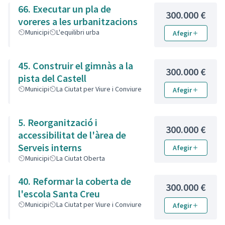
66. Executar un pla de
300.000 €
voreres a les urbanitzacions
Municipi
L'equilibri urba
Afegir
45. Construir el gimnàs a la
300.000 €
pista del Castell
Municipi
La Ciutat per Viure i Conviure
Afegir
5. Reorganització i
300.000 €
accessibilitat de l'àrea de
Serveis interns
Afegir
Municipi
La Ciutat Oberta
40. Reformar la coberta de
300.000 €
l'escola Santa Creu
Municipi
La Ciutat per Viure i Conviure
Afegir