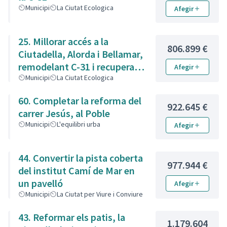
Municipi
La Ciutat Ecologica
Afegir
25. Millorar accés a la
806.899 €
Ciutadella, Alorda i Bellamar,
remodelant C-31 i recuperant
Afegir
la Bobila
Municipi
La Ciutat Ecologica
60. Completar la reforma del
922.645 €
carrer Jesús, al Poble
Municipi
L'equilibri urba
Afegir
44. Convertir la pista coberta
977.944 €
del institut Camí de Mar en
un pavelló
Afegir
Municipi
La Ciutat per Viure i Conviure
43. Reformar els patis, la
1.179.604