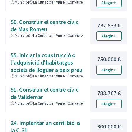
Municipi
La Ciutat per Viure i Conviure
Afegir
50. Construir el centre cívic
737.833 €
de Mas Romeu
Municipi
La Ciutat per Viure i Conviure
Afegir
55. Iniciar la construcció o
750.000 €
l'adquisició d'habitatges
socials de lloguer a baix preu
Afegir
Municipi
La Ciutat per Viure i Conviure
51. Construir el centre cívic
788.767 €
de Valldemar
Municipi
La Ciutat per Viure i Conviure
Afegir
24. Implantar un carril bici a
800.000 €
la C-31