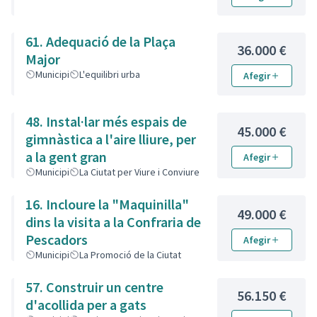
61. Adequació de la Plaça
36.000 €
Major
Municipi
L'equilibri urba
Afegir
48. Instal·lar més espais de
45.000 €
gimnàstica a l'aire lliure, per
a la gent gran
Afegir
Municipi
La Ciutat per Viure i Conviure
16. Incloure la "Maquinilla"
49.000 €
dins la visita a la Confraria de
Pescadors
Afegir
Municipi
La Promoció de la Ciutat
57. Construir un centre
56.150 €
d'acollida per a gats