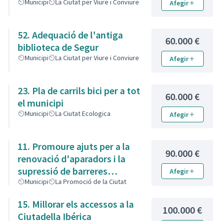
Municipi
La Ciutat per Viure i Conviure
Afegir
52. Adequació de l'antiga
60.000 €
biblioteca de Segur
Municipi
La Ciutat per Viure i Conviure
Afegir
23. Pla de carrils bici per a tot
60.000 €
el municipi
Municipi
La Ciutat Ecologica
Afegir
11. Promoure ajuts per a la
90.000 €
renovació d'aparadors i la
supressió de barreres
Afegir
arquitectòniques
Municipi
La Promoció de la Ciutat
15. Millorar els accessos a la
100.000 €
Ciutadella Ibérica