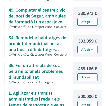
49. Completar el centre cívic
330.971 €
del port de Segur, amb aules
de formació i un espai jove
Afegir
Municipi
La Ciutat per Viure i Conviure
54. Remodelar habitatges de
333.059 €
propietat municipal per a
una bossa d'habitatges
Afegir
socials
Municipi
La Ciutat per Viure i Conviure
36. Fer un altre pla de xoc
439.166 €
pera millorar els problemes
d'inundabilitat
Afegir
Municipi
La Ciutat Ecologica
1. Agilitzar els tramits
500.000 €
administratius i reduir els
temps de resposta als veins
Afegir