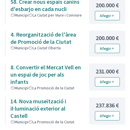
58. Crear nous espais canins
200.000 €
d'esbarjo en cada nucli
Municipi
La Ciutat per Viure i Conviure
Afegir
4. Reorganització de l'àrea
200.000 €
de Promoció de la Ciutat
Municipi
La Ciutat Oberta
Afegir
8. Convertir el Mercat Vell en
231.000 €
un espai de joc per als
infants
Afegir
Municipi
La Promoció de la Ciutat
14. Nova museïtzació i
237.836 €
il·luminació exterior al
Castell
Afegir
Municipi
La Promoció de la Ciutat