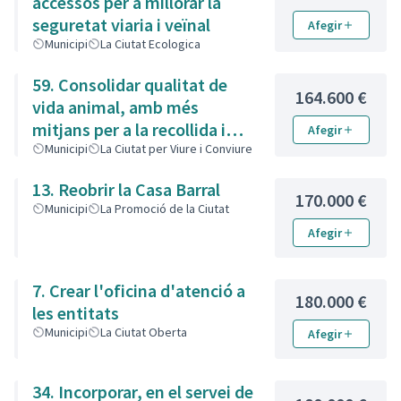
accessos per a millorar la
seguretat viaria i veïnal
Afegir
Municipi
La Ciutat Ecologica
59. Consolidar qualitat de
164.600 €
vida animal, amb més
mitjans per a la recollida i
Afegir
control de colònies de gats
Municipi
La Ciutat per Viure i Conviure
13. Reobrir la Casa Barral
170.000 €
Municipi
La Promoció de la Ciutat
Afegir
7. Crear l'oficina d'atenció a
180.000 €
les entitats
Municipi
La Ciutat Oberta
Afegir
34. Incorporar, en el servei de