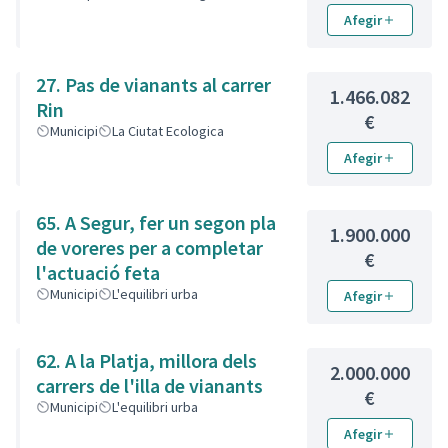
Afegir
27. Pas de vianants al carrer
1.466.082
Rin
€
Municipi
La Ciutat Ecologica
Afegir
65. A Segur, fer un segon pla
1.900.000
de voreres per a completar
€
l'actuació feta
Municipi
L'equilibri urba
Afegir
62. A la Platja, millora dels
2.000.000
carrers de l'illa de vianants
€
Municipi
L'equilibri urba
Afegir