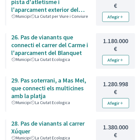
pista d'atletisme i
€
l'aparcament exterior del
institut Camí de Mar
Municipi
La Ciutat per Viure i Conviure
Afegir
26. Pas de vianants que
1.180.000
connecti el carrer del Carme i
€
l'aparcament del Blanquet
Municipi
La Ciutat Ecologica
Afegir
29. Pas soterrani, a Mas Mel,
1.280.998
que connecti els multicines
€
amb la platja
Municipi
La Ciutat Ecologica
Afegir
28. Pas de vianants al carrer
1.380.000
Xúquer
€
Municipi
La Ciutat Ecologica