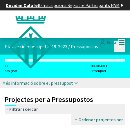
Decidim Calafell
-
Inscripcions Registre Participants PAM
Menú
Entra
Menú p
Plà d acció municipal 2019-2023
/
Pressupostos
0 €
100.000.000 €
Assignat
Pressupost
Més informació sobre el pressupost
Projectes per a Pressupostos
Filtrar i cercar
Ordenar projectes per