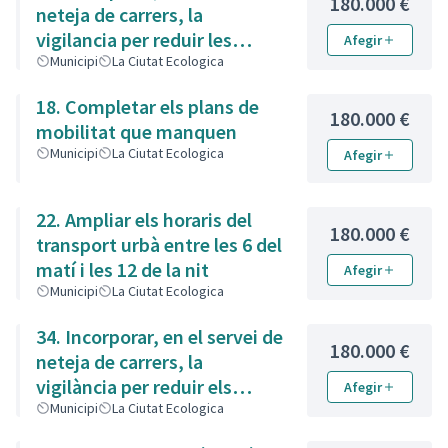
180.000 €
neteja de carrers, la
vigilancia per reduir les
Afegir
restes de brossa
Municipi
La Ciutat Ecologica
18. Completar els plans de
180.000 €
mobilitat que manquen
Municipi
La Ciutat Ecologica
Afegir
22. Ampliar els horaris del
180.000 €
transport urbà entre les 6 del
matí i les 12 de la nit
Afegir
Municipi
La Ciutat Ecologica
34. Incorporar, en el servei de
180.000 €
neteja de carrers, la
vigilància per reduir els
Afegir
excrements
Municipi
La Ciutat Ecologica