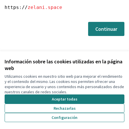
https://
zelani.space
Continuar
Información sobre las cookies utilizadas en la página
web
Utilizamos cookies en nuestro sitio web para mejorar el rendimiento
Términos y condiciones de uso
y el contenido del mismo. Las cookies nos permiten ofrecer una
Configuración de cookies
experiencia de usuario y unos contenidos más personalizados desde
Decidim Calafell en X
Decidim Calafell en Facebook
Decidim Calafell en YouTube
Decidim Calafell en GitHub
nuestros canales de redes sociales.
(Enlace externo)
(Enlace externo)
(Enlace externo)
(Enlace externo)
Aceptar todas
Rechazarlas
Con licenci
(Enlace exte
Configuración
(Enlace externo)
Web creada con
software libre
.
(Enlace externo)