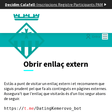
Decidim Calafell
-
Inscripcions Registre Participants PAM
Menú
Entra
Obrir enllaç extern
Estàs a punt de visitar un enllaç extern i et recomanem que
siguis prudent pel que fa als continguts en pàgines externes.
Assegura't que l'enllaç que visitaràs és d'un lloc segur abans
de seguir.
https://
t.me
/DatingKemerovo_bot