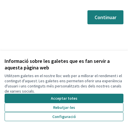
Continuar
Informació sobre les galetes que es fan servir a
aquesta pàgina web
Utilitzem galetes en el nostre lloc web per a millorar el rendiment i el
Termes i condicions d'ús
contingut d'aquest. Les galetes ens permeten oferir una experiència
Configuració de les galetes
d'usuari i uns continguts més personalitzats des dels nostres canals
Decidim Calafell a X
Decidim Calafell a Facebook
Decidim Calafell a YouTube
Decidim Calafell a GitHub
de xarxes socials.
(Enllaç extern)
(Enllaç extern)
(Enllaç extern)
(Enllaç extern)
Acceptar totes
Rebutjar-les
Amb llicènc
(Enllaç exte
Configuració
(Enllaç extern)
Web creada amb
programari lliure
.
(Enllaç extern)