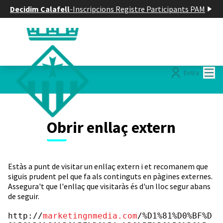
Decidim Calafell
-
Inscripcions Registre Participants PAM
Menú
Entra
Obrir enllaç extern
Estàs a punt de visitar un enllaç extern i et recomanem que
siguis prudent pel que fa als continguts en pàgines externes.
Assegura't que l'enllaç que visitaràs és d'un lloc segur abans
de seguir.
http://
marketingnmedia.com
/%D1%81%D0%BF%D