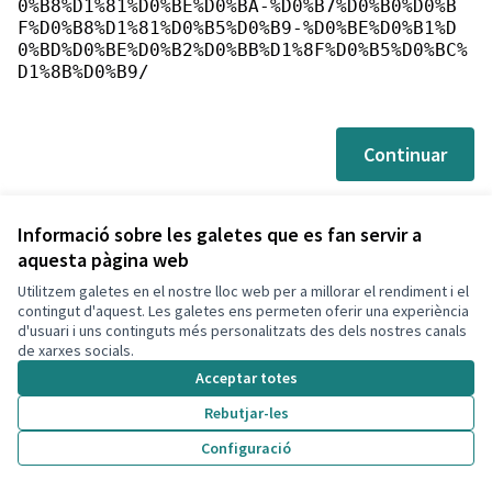
0%B8%D1%81%D0%BE%D0%BA-%D0%B7%D0%B0%D0%B
F%D0%B8%D1%81%D0%B5%D0%B9-%D0%BE%D0%B1%D
0%BD%D0%BE%D0%B2%D0%BB%D1%8F%D0%B5%D0%BC%
D1%8B%D0%B9/
Continuar
Informació sobre les galetes que es fan servir a
aquesta pàgina web
Utilitzem galetes en el nostre lloc web per a millorar el rendiment i el
Termes i condicions d'ús
contingut d'aquest. Les galetes ens permeten oferir una experiència
Configuració de les galetes
d'usuari i uns continguts més personalitzats des dels nostres canals
Decidim Calafell a X
Decidim Calafell a Facebook
Decidim Calafell a YouTube
Decidim Calafell a GitHub
de xarxes socials.
(Enllaç extern)
(Enllaç extern)
(Enllaç extern)
(Enllaç extern)
Acceptar totes
Rebutjar-les
Amb llicènc
(Enllaç exte
Configuració
(Enllaç extern)
Web creada amb
programari lliure
.
(Enllaç extern)