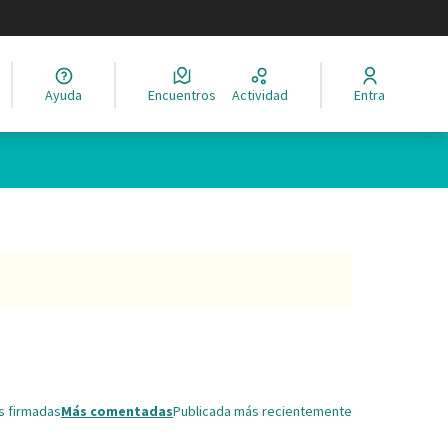
legir el idioma
Ayuda
Encuentros
Actividad
Entra
s firmadas
Más comentadas
Publicada más recientemente