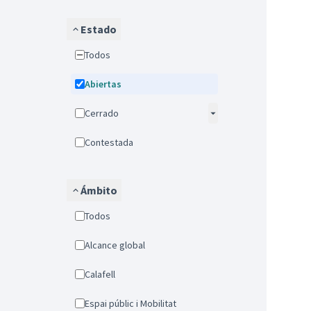
Estado
Todos
Abiertas
Cerrado
Contestada
Ámbito
Todos
Alcance global
Calafell
Espai públic i Mobilitat