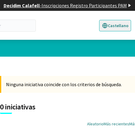
Decidim Calafell
-
Inscripciones Registro Participantes PAM
Castellano
Triar la llengua
E
Ninguna iniciativa coincide con los criterios de búsqueda.
0 iniciativas
Aleatorio
Más recientes
Má