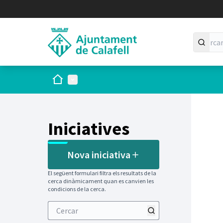
Inici
Menú principal
Iniciatives
Nova iniciativa
El següent formulari filtra els resultats de la
cerca dinàmicament quan es canvien les
condicions de la cerca.