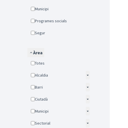
Municipi
Programes socials
Segur
Àrea
Totes
Alcaldia
Barri
Ciutadà
Municipi
Sectorial