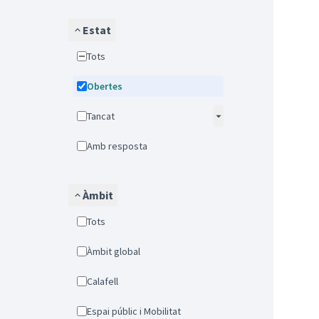
Estat
Tots
Obertes
Tancat
Amb resposta
Àmbit
Tots
Àmbit global
Calafell
Espai públic i Mobilitat