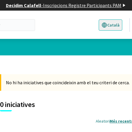
Decidim Calafell
-
Inscripcions Registre Participants PAM
Català
Triar la llengua
E
No hi ha iniciatives que coincideixin amb el teu criteri de cerca.
0 iniciatives
Aleatori
Més recent