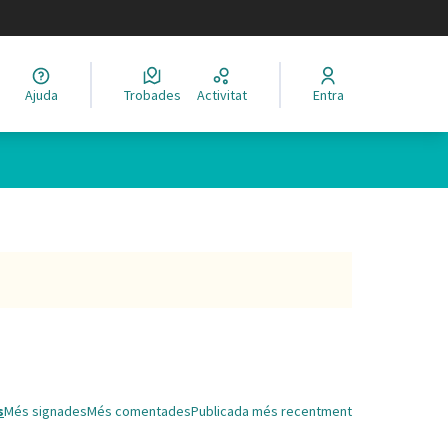
legir el idioma
Ajuda
Trobades
Activitat
Entra
s
Més signades
Més comentades
Publicada més recentment