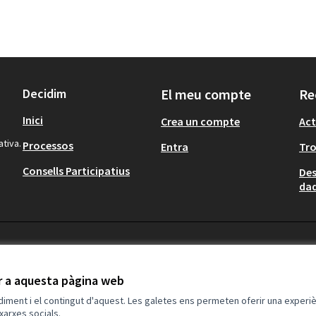
Decidim
El meu compte
Re
Inici
Crea un compte
Act
ativa.
Processos
Entra
Tr
Consells Participatius
Des
dad
ir a aquesta pàgina web
ndiment i el contingut d'aquest. Les galetes ens permeten oferir una experièn
xarxes socials.