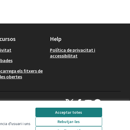
cursos
Help
ivitat
Política de privacitat i
accessibilitat
obades
carrega els fitxers de
es obertes
Decidim Calafell a X
Decidim Calafell a Facebook
Decidim Calafell a YouTube
Decidim Calafell a Gi
(Enllaç extern)
(Enllaç extern)
(Enllaç extern)
(Enllaç extern)
Acceptar totes
Rebutjar-les
cia d'usuari i uns
Amb llicència Creative
(Enllaç extern)