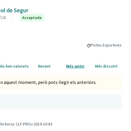
ol de Segur
0
Acceptada
Pistes Esportives
Resultats al filtrar per
és ben valorats
Recent
Més antic
Més discutit
n aquest moment, però pots llegir els anteriors.
ferència: CLF-PROJ-2019-10-83