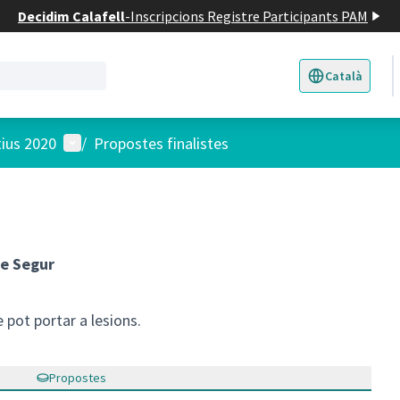
Decidim Calafell
-
Inscripcions Registre Participants PAM
Català
Triar la llengua
E
Menú d'usuari
tius 2020
/
Propostes finalistes
de Segur
pot portar a lesions.
Propostes