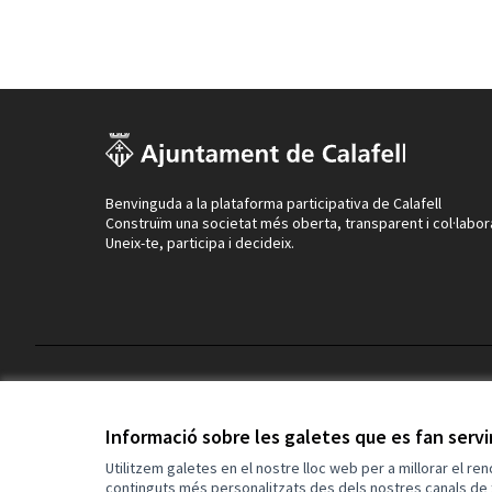
Benvinguda a la plataforma participativa de Calafell
Construïm una societat més oberta, transparent i col·labor
Uneix-te, participa i decideix.
Termes i condicions d'ús
Configuració de les galetes
Informació sobre les galetes que es fan serv
Utilitzem galetes en el nostre lloc web per a millorar el re
continguts més personalitzats des dels nostres canals de 