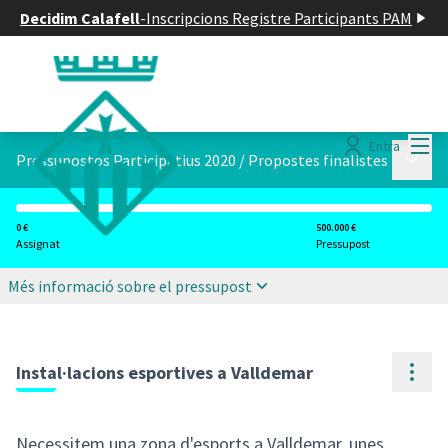
Decidim Calafell
-
Inscripcions Registre Participants PAM
Menú
Entra
Menú p
Pressupostos Participatius 2020
/
Propostes finalistes
0 €
500.000 €
Assignat
Pressupost
Més informació sobre el pressupost
Cont
Instal·lacions esportives a Valldemar
Necessitem una zona d'esports a Valldemar, unes