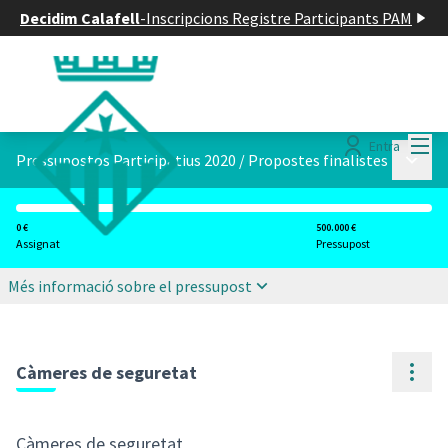
Decidim Calafell
-
Inscripcions Registre Participants PAM
Menú
Entra
Menú p
Pressupostos Participatius 2020
/
Propostes finalistes
0 €
500.000 €
Assignat
Pressupost
Més informació sobre el pressupost
Cont
Càmeres de seguretat
Càmeres de seguretat