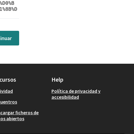
%D0%B
1%8B%D
inuar
cursos
Help
ividad
Política de privacidad y
accesibilidad
cuentros
cargar ficheros de
os abiertos