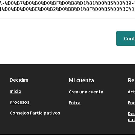
A-%D0%B7%D0%B0%D0%BF%D0%B8%D1%81%D0%B5%D0%B9-
1%D0%BD%D0%BE%D0%B2%D0%BB%D1%8F%D0%B5%D0%BC%D
Cont
Decidim
Mi cuenta
Re
Inicio
Crea una cuenta
Act
Procesos
Entra
En
Consejos Participativos
Des
dat