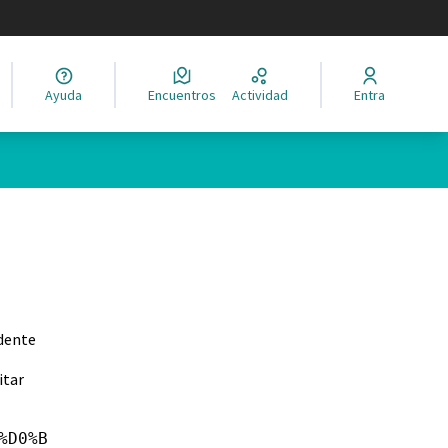
legir el idioma
Ayuda
Encuentros
Actividad
Entra
udente
itar
%D0%B