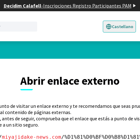
Decidim Calafell
-
Inscripciones Registro Participantes PAM
Castellano
Triar la llengua
E
Abrir enlace externo
unto de visitar un enlace externo y te recomendamos que seas pr
al contenido de páginas externas.
, antes de seguir, comprueba que el enlace que estás a punto de vis
 a un sitio seguro.
/
miyajidake-news.com
/%D1%81%D0%BF%D0%B8%D1%81