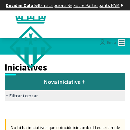
Decidim Calafell
-
Inscripcions Registre Participants PAM
Menú
Entra
Iniciatives
Nova iniciativa
Filtrar i cercar
No hi ha iniciatives que coincideixin amb el teu criteri de