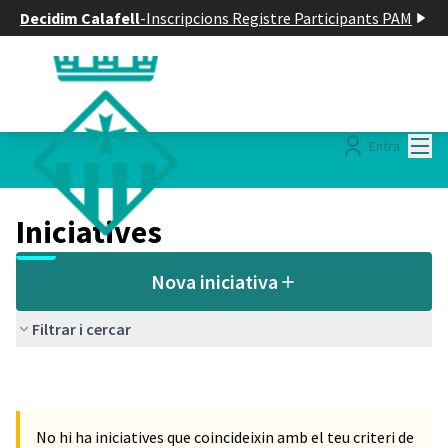
Decidim Calafell
-
Inscripcions Registre Participants PAM
Menú
Entra
Iniciatives
Nova iniciativa
Filtrar i cercar
No hi ha iniciatives que coincideixin amb el teu criteri de