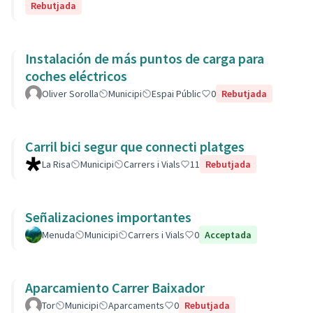
Rebutjada
Instalación de más puntos de carga para
coches eléctricos
Oliver Sorolla
Municipi
Espai Públic
0
Rebutjada
Carril bici segur que connecti platges
La Risa
Municipi
Carrers i Vials
11
Rebutjada
Señalizaciones importantes
Menuda
Municipi
Carrers i Vials
0
Acceptada
Aparcamiento Carrer Baixador
Tor
Municipi
Aparcaments
0
Rebutjada