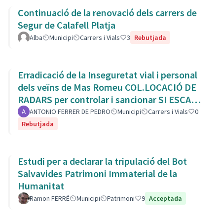
Continuació de la renovació dels carrers de
Segur de Calafell Platja
Alba
Municipi
Carrers i Vials
3
Rebutjada
Erradicació de la Inseguretat vial i personal
dels veïns de Mas Romeu COL.LOCACIÓ DE
RADARS per controlar i sancionar SI ESCAU
la velocitat.
ANTONIO FERRER DE PEDRO
Municipi
Carrers i Vials
0
Rebutjada
Estudi per a declarar la tripulació del Bot
Salvavides Patrimoni Immaterial de la
Humanitat
Ramon FERRÉ
Municipi
Patrimoni
9
Acceptada