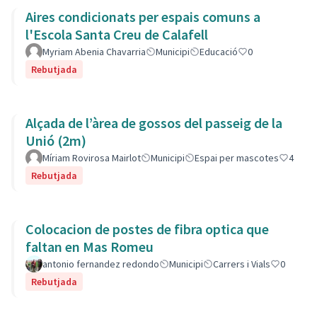
Aires condicionats per espais comuns a
l'Escola Santa Creu de Calafell
Myriam Abenia Chavarria
Municipi
Educació
0
Rebutjada
Alçada de l’àrea de gossos del passeig de la
Unió (2m)
Míriam Rovirosa Mairlot
Municipi
Espai per mascotes
4
Rebutjada
Colocacion de postes de fibra optica que
faltan en Mas Romeu
antonio fernandez redondo
Municipi
Carrers i Vials
0
Rebutjada