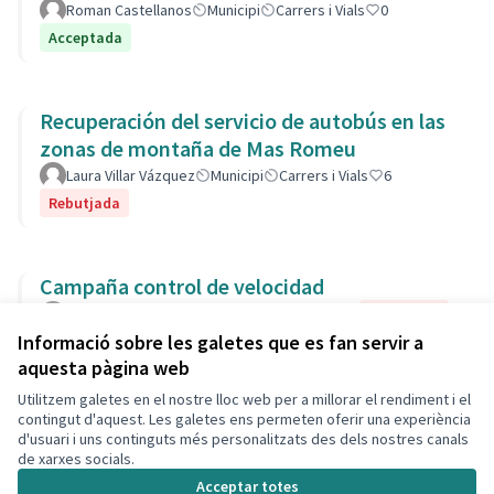
Roman Castellanos
Municipi
Carrers i Vials
0
Acceptada
Recuperación del servicio de autobús en las
zonas de montaña de Mas Romeu
Laura Villar Vázquez
Municipi
Carrers i Vials
6
Rebutjada
Campaña control de velocidad
Armando Calatrava
Municipi
Formació
0
Rebutjada
Informació sobre les galetes que es fan servir a
aquesta pàgina web
Utilitzem galetes en el nostre lloc web per a millorar el rendiment i el
Termes i condicions d'ús
contingut d'aquest. Les galetes ens permeten oferir una experiència
Configuració de les galetes
d'usuari i uns continguts més personalitzats des dels nostres canals
Decidim Calafell a X
Decidim Calafell a Facebook
Decidim Calafell a YouTube
Decidim Calafell a GitHub
de xarxes socials.
(Enllaç extern)
(Enllaç extern)
(Enllaç extern)
(Enllaç extern)
Acceptar totes