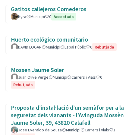
Gatitos callejeros Comederos
Kyra
Municipi
0
Acceptada
Huerto ecológico comunitario
DAVID LOGAN
Municipi
Espai Públic
0
Rebutjada
Mossen Jaume Soler
Juan Olive Verge
Municipi
Carrers i Vials
0
Rebutjada
Proposta d’instal·lació d’un semàfor per a la
seguretat dels vianants - l’Avinguda Mossèn
Jaume Soler, 39, 43820 Calafell
Jose Everaldo de Souza
Municipi
Carrers i Vials
1