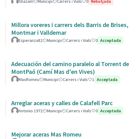
Shazam
Municipi
Carrers i Vials
0
Rebutjada
Millora voreres i carrers dels Barris de Brises,
Montmar i Valldemar
Esperanza82
Municipi
Carrers i Vials
0
Acceptada
Adecuación del camino paralelo al Torrent de
MontPaó (Camí Mas d'en Vives)
MasRomeu
Municipi
Carrers i Vials
1
Acceptada
Arreglar aceras y calles de Calafell Parc
Antonio 1972
Municipi
Carrers i Vials
0
Acceptada
Mejorar aceras Mas Romeu