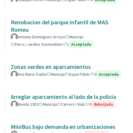
Renobacion del parque infantil de MAS
Romeu
Antonia Dominguez Arroyo
Municipi
Parcs i Jardins Sostenibles
1
Acceptada
Zonas verdes en aparcamientos
Ana Maria Tradoi
Municipi
Espai Públic
0
Acceptada
Arreglar aparcamiento al lado de la policia
Benito 1953
Municipi
Carrers i Vials
0
Rebutjada
MiniBus bajo demanda en urbanizaciones