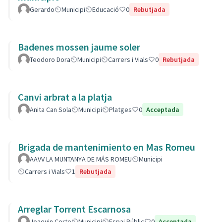
Gerardo
Municipi
Educació
0
Rebutjada
Badenes mossen jaume soler
Teodoro Dora
Municipi
Carrers i Vials
0
Rebutjada
Canvi arbrat a la platja
Anita Can Sola
Municipi
Platges
0
Acceptada
Brigada de mantenimiento en Mas Romeu
AAVV LA MUNTANYA DE MÁS ROMEU
Municipi
Carrers i Vials
1
Rebutjada
Arreglar Torrent Escarnosa
Joaquin Corto
Municipi
Espai Públic
0
Acceptada