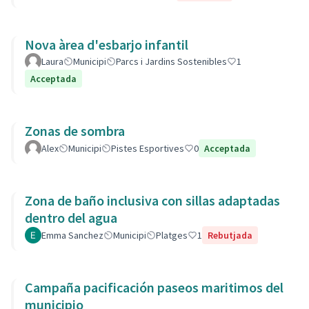
Nova àrea d'esbarjo infantil
Laura
Municipi
Parcs i Jardins Sostenibles
1
Acceptada
Zonas de sombra
Alex
Municipi
Pistes Esportives
0
Acceptada
Zona de baño inclusiva con sillas adaptadas
dentro del agua
Emma Sanchez
Municipi
Platges
1
Rebutjada
Campaña pacificación paseos maritimos del
municipio