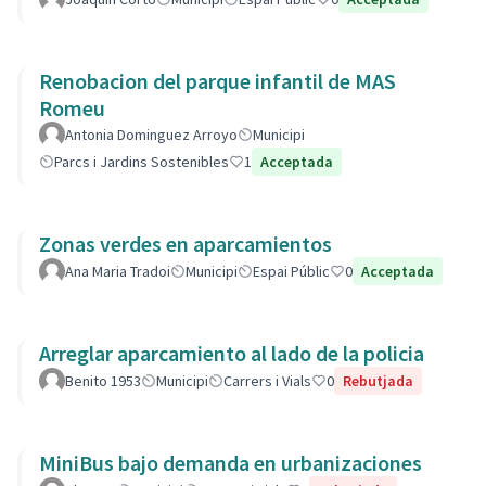
Renobacion del parque infantil de MAS
Romeu
Antonia Dominguez Arroyo
Municipi
Parcs i Jardins Sostenibles
1
Acceptada
Zonas verdes en aparcamientos
Ana Maria Tradoi
Municipi
Espai Públic
0
Acceptada
Arreglar aparcamiento al lado de la policia
Benito 1953
Municipi
Carrers i Vials
0
Rebutjada
MiniBus bajo demanda en urbanizaciones