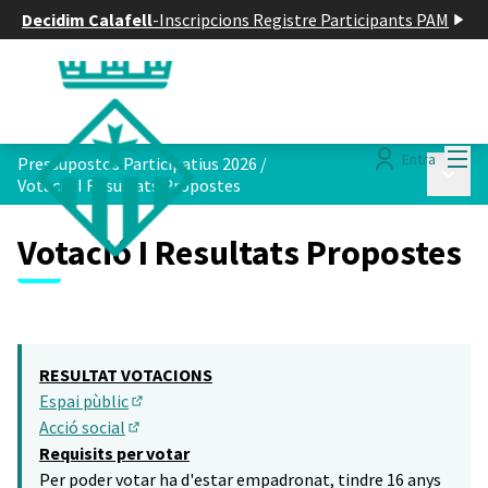
Decidim Calafell
-
Inscripcions Registre Participants PAM
Menú
Entra
Pressupostos Participatius 2026
/
Menú p
Votació I Resultats Propostes
Votació I Resultats Propostes
RESULTAT VOTACIONS
Espai pùblic
(Obrir en una pestanya nova)
Acció social
(Obrir en una pestanya nova)
Requisits per votar
Per poder votar ha d'estar empadronat, tindre 16 anys