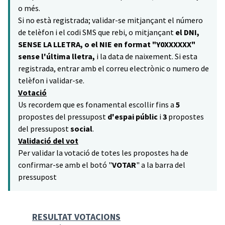
o més.
Si no està registrada; validar-se mitjançant el número
de telèfon i el codi SMS que rebi, o mitjançant
el DNI,
SENSE LA LLETRA, o el NIE en format "Y0XXXXXX"
sense l'última lletra,
i la data de naixement. Si esta
registrada, entrar amb el correu electrònic o numero de
telèfon i validar-se.
Votació
Us recordem que es fonamental escollir fins a
5
propostes del pressupost
d'espai públic
i
3
propostes
del pressupost
social
.
Validació del vot
Per validar la votació de totes les propostes ha de
confirmar-se amb el botó "
VOTAR
" a la barra del
pressupost
RESULTAT VOTACIONS