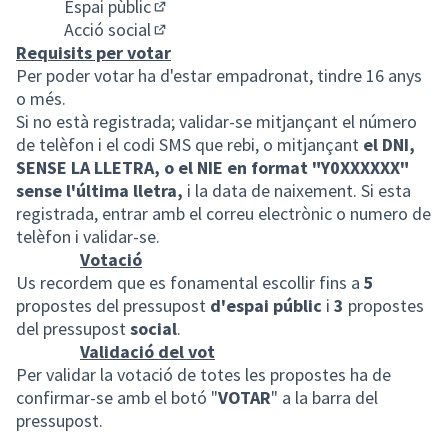
Espai pùblic
(Obrir en una pestanya nova)
Acció social
(Obrir en una pestanya nova)
Requisits per votar
Per poder votar ha d'estar empadronat, tindre 16 anys
o més.
Si no està registrada; validar-se mitjançant el número
de telèfon i el codi SMS que rebi, o mitjançant
el DNI,
SENSE LA LLETRA, o el NIE en format "Y0XXXXXX"
sense l'última lletra,
i la data de naixement. Si esta
registrada, entrar amb el correu electrònic o numero de
telèfon i validar-se.
Votació
Us recordem que es fonamental escollir fins a
5
propostes del pressupost
d'espai públic
i
3
propostes
del pressupost
social
.
Validació del vot
Per validar la votació de totes les propostes ha de
confirmar-se amb el botó "
VOTAR
" a la barra del
pressupost.