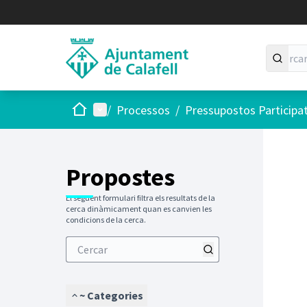
Inici
Menú principal
/
Processos
/
Pressupostos Participa
Propostes
El següent formulari filtra els resultats de la
cerca dinàmicament quan es canvien les
condicions de la cerca.
~ Categories