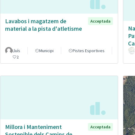
Lavabos i magatzem de
Acceptada
Na
material a la pista d'atletisme
Pa
Ca
Lluís
Municipi
Pistes Esportives
2
Millora i Manteniment
Acceptada
Sostenible dels Camins de