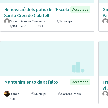
Renovació dels patis de l'Escola
Gi
Acceptada
Santa Creu de Calafell.
Pa
Myriam Abenia Chavarria
Municipi
Educació
3
Mantenimiento de asfalto
Tr
Acceptada
Vi
Blanca
Municipi
Carrers i Vials
0