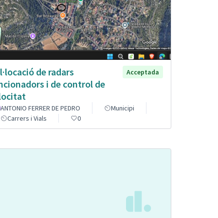
l·locació de radars
Acceptada
ncionadors i de control de
locitat
ANTONIO FERRER DE PEDRO
Municipi
Carrers i Vials
0