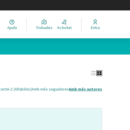
legir el idioma
Ajuda
Trobades
Activitat
Entra
cent
A-Z (Alfabètic)
Amb més seguidores
Amb més autores