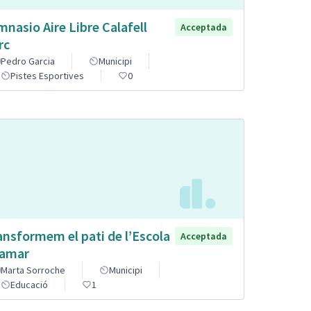
mnasio Aire Libre Calafell
Acceptada
rc
Pedro Garcia
Municipi
Pistes Esportives
0
ansformem el pati de l’Escola
Acceptada
lamar
Marta Sorroche
Municipi
Educació
1