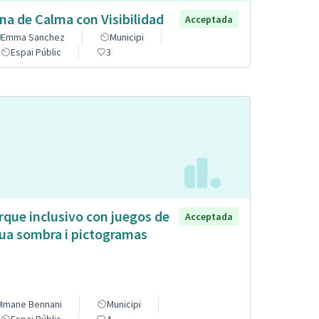
na de Calma con Visibilidad
Acceptada
Emma Sanchez
Municipi
Espai Públic
3
rque inclusivo con juegos de
Acceptada
ua sombra i pictogramas
Imane Bennani
Municipi
Espai Públic
4