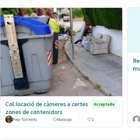
Re
mu
Col.locació de càmeres a certes
Acceptada
zones de contenidors
Pep Torrents
Municipi
2