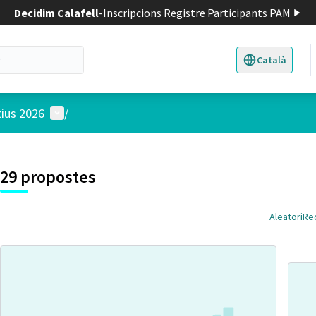
Decidim Calafell
-
Inscripcions Registre Participants PAM
Català
Triar la llengua
E
Menú d'usuari
tius 2026
/
29 propostes
Aleatori
Re