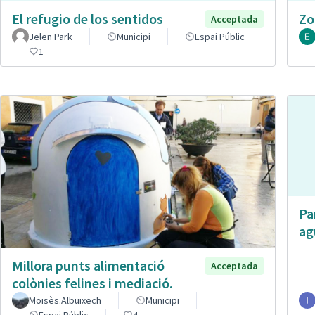
El refugio de los sentidos
Zo
Acceptada
Jelen Park
Municipi
Espai Públic
1
Pa
ag
Millora punts alimentació
Acceptada
colònies felines i mediació.
Moisès.Albuixech
Municipi
Espai Públic
4