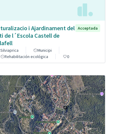
turalizacio i Ajardinament del
Acceptada
ti de l´Escola Castell de
lafell
Silviaprica
Municipi
Rehabilitación ecológica
0