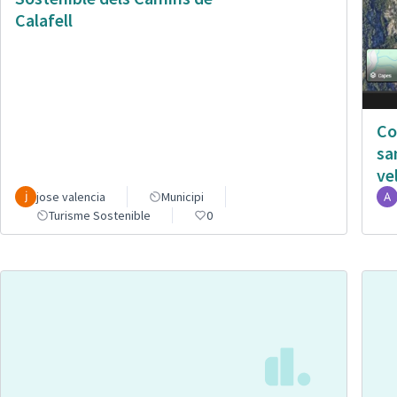
Calafell
Co
sa
ve
jose valencia
Municipi
Turisme Sostenible
0