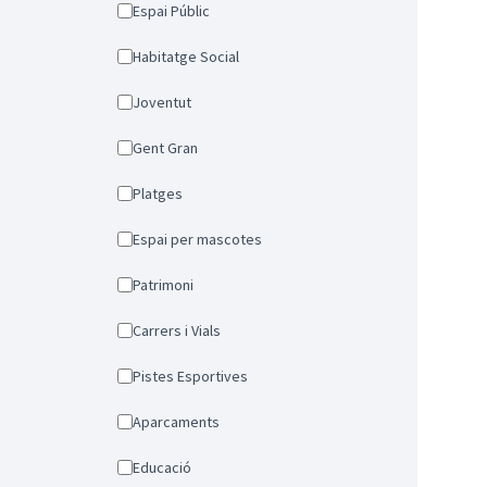
Espai Públic
Habitatge Social
Joventut
Gent Gran
Platges
Espai per mascotes
Patrimoni
Carrers i Vials
Pistes Esportives
Aparcaments
Educació