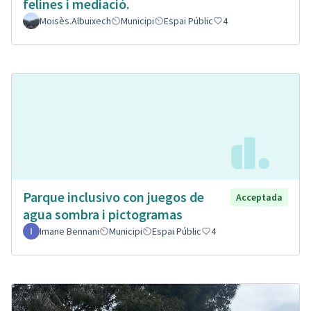
felines i mediació.
Moisès.Albuixech
Municipi
Espai Públic
4
Parque inclusivo con juegos de
Acceptada
agua sombra i pictogramas
Imane Bennani
Municipi
Espai Públic
4