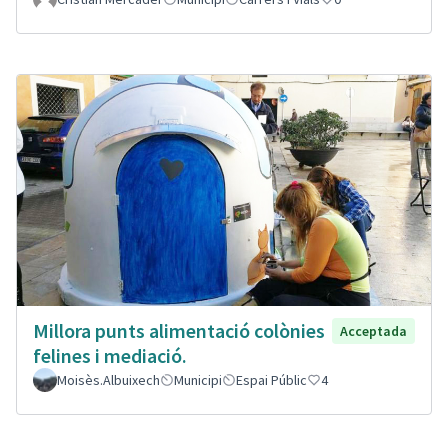
Millora punts alimentació colònies
Acceptada
felines i mediació.
Moisès.Albuixech
Municipi
Espai Públic
4