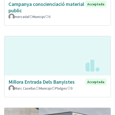
Campanya conscienciació material
Acceptada
public
mercadal
Municipi
0
Millora Entrada Dels Banyistes
Acceptada
Marc Casellas
Municipi
Platges
0