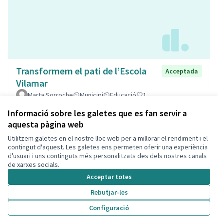
Transformem el pati de l’Escola
Acceptada
Vilamar
Marta Sorroche
Municipi
Educació
1
Informació sobre les galetes que es fan servir a
aquesta pàgina web
Utilitzem galetes en el nostre lloc web per a millorar el rendiment i el
Termes i condicions d'ús
contingut d'aquest. Les galetes ens permeten oferir una experiència
Configuració de les galetes
d'usuari i uns continguts més personalitzats des dels nostres canals
Decidim Calafell a X
Decidim Calafell a Facebook
Decidim Calafell a YouTube
Decidim Calafell a GitHub
de xarxes socials.
(Enllaç extern)
(Enllaç extern)
(Enllaç extern)
(Enllaç extern)
Acceptar totes
Rebutjar-les
Amb llicènc
(Enllaç exte
Configuració
(Enllaç extern)
Web creada amb
programari lliure
.