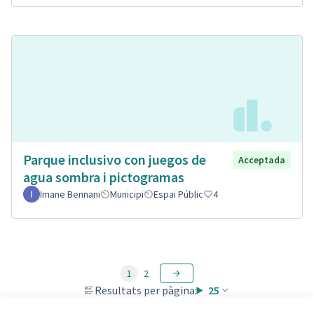
Parque inclusivo con juegos de
Acceptada
agua sombra i pictogramas
Imane Bennani
Municipi
Espai Públic
4
1
2
Resultats per pàgina:
25