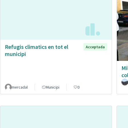
Refugis climatics en tot el
Acceptada
municipi
Mi
co
mercadal
Municipi
0