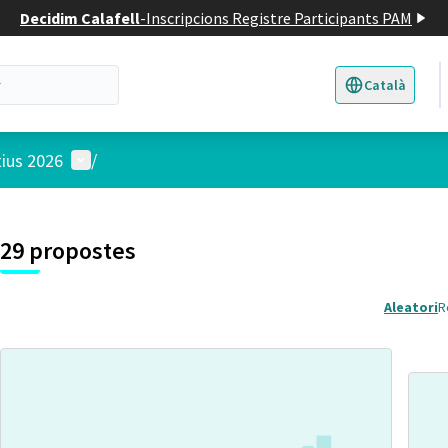
Decidim Calafell
-
Inscripcions Registre Participants PAM
Català
Triar la llengua
E
Menú d'usuari
tius 2026
/
29 propostes
Aleatori
R