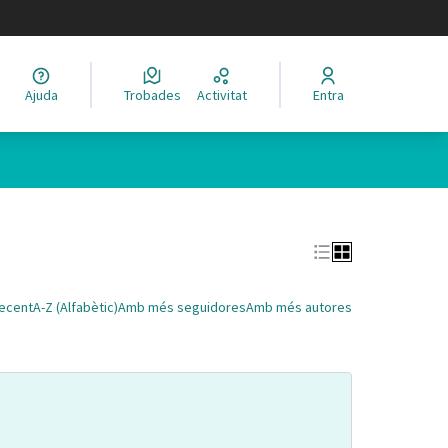
legir el idioma
Ajuda
Trobades
Activitat
Entra
ecent
A-Z (Alfabètic)
Amb més seguidores
Amb més autores