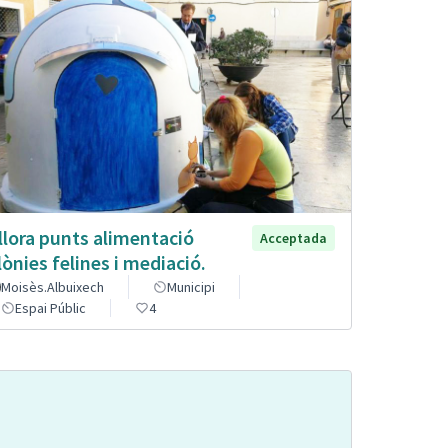
llora punts alimentació
Acceptada
lònies felines i mediació.
Moisès.Albuixech
Municipi
Espai Públic
4