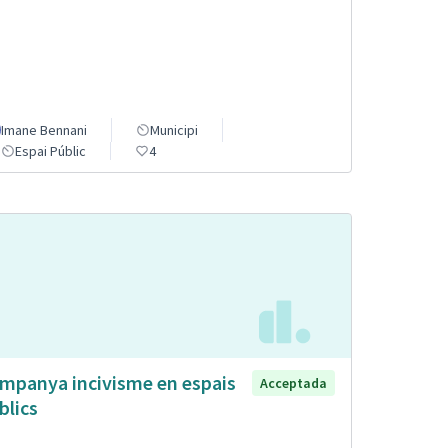
Imane Bennani
Municipi
Espai Públic
4
mpanya incivisme en espais
Acceptada
blics