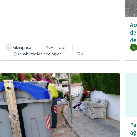
Ac
de
de
Silviaprica
Municipi
Rehabilitación ecológica
0
Pa
ag