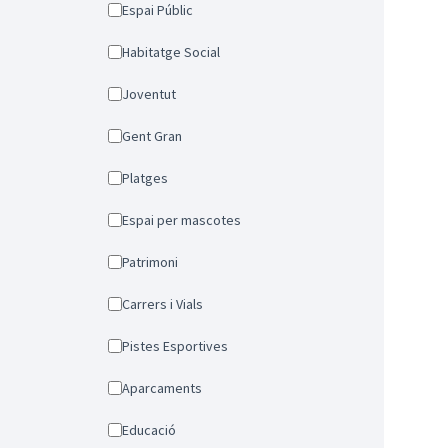
Espai Públic
Habitatge Social
Joventut
Gent Gran
Platges
Espai per mascotes
Patrimoni
Carrers i Vials
Pistes Esportives
Aparcaments
Educació