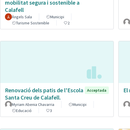
mobilitat segura i sostenible a
Calafell
Àngels Sala
Municipi
Turisme Sostenible
2
Renovació dels patis de l'Escola
El
Acceptada
Santa Creu de Calafell.
Myriam Abenia Chavarria
Municipi
Educació
3