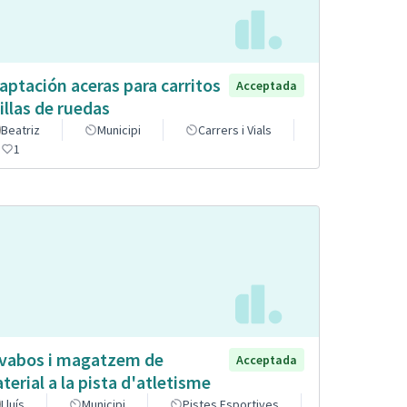
aptación aceras para carritos
Acceptada
sillas de ruedas
Beatriz
Municipi
Carrers i Vials
1
vabos i magatzem de
Acceptada
terial a la pista d'atletisme
Lluís
Municipi
Pistes Esportives