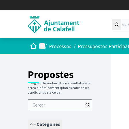
Inici
Menú principal
/
Processos
/
Pressupostos Participa
Propostes
El següent formulari filtra els resultats de la
cerca dinàmicament quan es canvien les
condicions de la cerca.
~ Categories