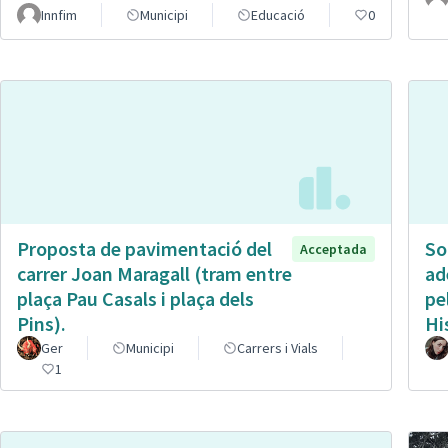
Innfim
Municipi
Educació
0
Proposta de pavimentació del
So
Acceptada
carrer Joan Maragall (tram entre
ad
plaça Pau Casals i plaça dels
pe
Pins).
Hi
Ger
Municipi
Carrers i Vials
1