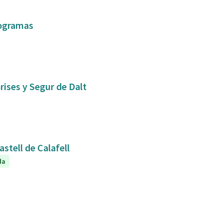
togramas
rises y Segur de Dalt
astell de Calafell
da