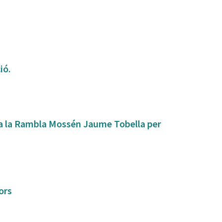
ió.
ts a la Rambla Mossén Jaume Tobella per
ors