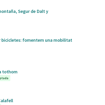
montaña, Segur de Dalt y
ar bicicletes: fomentem una mobilitat
r a tothom
ptada
alafell