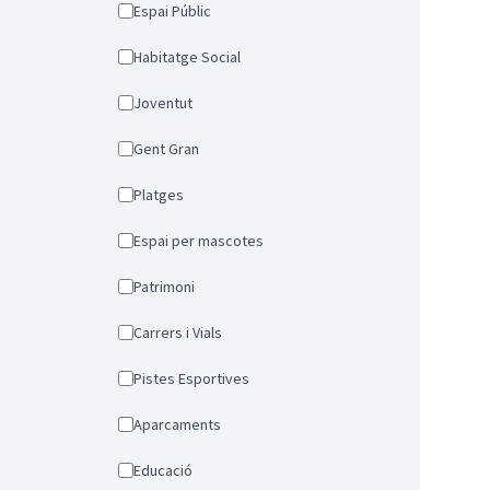
Espai Públic
Habitatge Social
Joventut
Gent Gran
Platges
Espai per mascotes
Patrimoni
Carrers i Vials
Pistes Esportives
Aparcaments
Educació