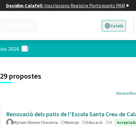
Decidim Calafell
-
Inscripcions Registre Participants PAM
Català
Triar la llengua
E
Menú d'usuari
tius 2026
/
29 propostes
Aleatori
Re
Renovació dels patis de l'Escola Santa Creu de Cala
Myriam Abenia Chavarria
Municipi
Educació
3
Acceptad