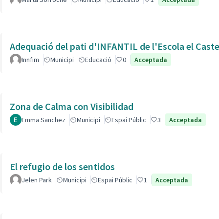
Adequació del pati d'INFANTIL de l'Escola el Caste
Innfim
Municipi
Educació
0
Acceptada
Zona de Calma con Visibilidad
Emma Sanchez
Municipi
Espai Públic
3
Acceptada
El refugio de los sentidos
Jelen Park
Municipi
Espai Públic
1
Acceptada