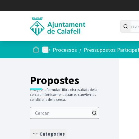
Inici
Menú principal
/
Processos
/
Pressupostos Participa
Propostes
El següent formulari filtra els resultats de la
cerca dinàmicament quan es canvien les
condicions de la cerca.
~ Categories