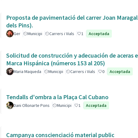
Proposta de pavimentació del carrer Joan Maragall 
dels Pins).
Ger
Municipi
Carrers i Vials
1
Acceptada
Solicitud de construcción y adecuación de aceras 
Marca Hispánica (números 153 al 205)
Maria Maqueda
Municipi
Carrers i Vials
0
Acceptada
Tendalls d'ombra a la Plaça Cal Cubano
Dani Ollonarte Pons
Municipi
1
Acceptada
Campanya conscienciació material public