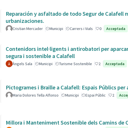
Reparación y asfaltado de todo Segur de Calafell 
urbanizaciones.
Cristian Mercader
Municipi
Carrers i Vials
0
Acceptada
Contenidors intel·ligents i antirobatori per aparc
segura i sostenible a Calafell
Àngels Sala
Municipi
Turisme Sostenible
2
Acceptada
Pictogrames i Braille a Calafell: Espais Públics pe
Maria Dolores Tella Alfonso
Municipi
Espai Públic
2
Acce
Millora i Manteniment Sostenible dels Camins de C