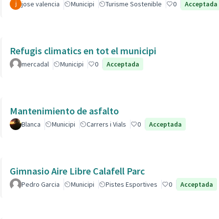
jose valencia
Municipi
Turisme Sostenible
0
Acceptada
Refugis climatics en tot el municipi
mercadal
Municipi
0
Acceptada
Mantenimiento de asfalto
Blanca
Municipi
Carrers i Vials
0
Acceptada
Gimnasio Aire Libre Calafell Parc
Pedro Garcia
Municipi
Pistes Esportives
0
Acceptada