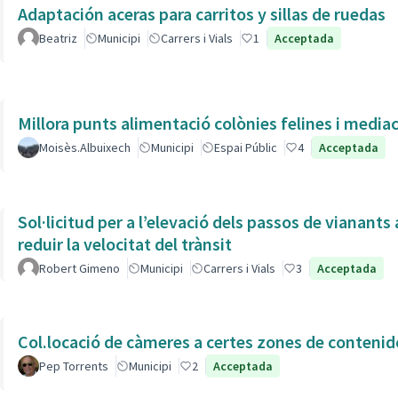
Adaptación aceras para carritos y sillas de ruedas
Beatriz
Municipi
Carrers i Vials
1
Acceptada
Millora punts alimentació colònies felines i mediac
Moisès.Albuixech
Municipi
Espai Públic
4
Acceptada
Sol·licitud per a l’elevació dels passos de vianan
reduir la velocitat del trànsit
Robert Gimeno
Municipi
Carrers i Vials
3
Acceptada
Col.locació de càmeres a certes zones de contenid
Pep Torrents
Municipi
2
Acceptada