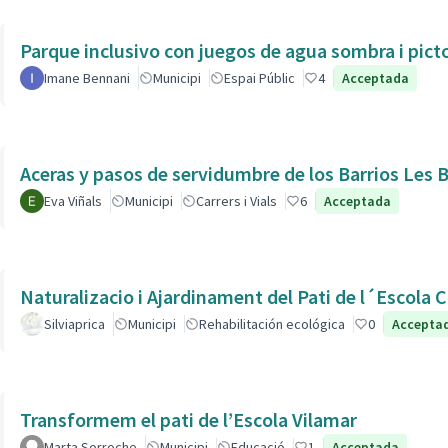
Parque inclusivo con juegos de agua sombra i pic
Imane Bennani
Municipi
Espai Públic
4
Acceptada
Aceras y pasos de servidumbre de los Barrios Les B
Eva Viñals
Municipi
Carrers i Vials
6
Acceptada
Naturalizacio i Ajardinament del Pati de l´Escola C
Silviaprica
Municipi
Rehabilitación ecológica
0
Accepta
Transformem el pati de l’Escola Vilamar
Marta Sorroche
Municipi
Educació
1
Acceptada