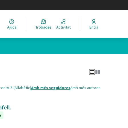
legir el idioma
Ajuda
Trobades
Activitat
Entra
cent
A-Z (Alfabètic)
Amb més seguidores
Amb més autores
fell.
a