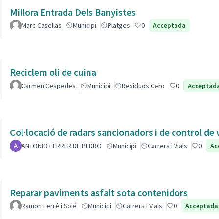
Millora Entrada Dels Banyistes
Marc Casellas
Municipi
Platges
0
Acceptada
Reciclem oli de cuina
Carmen Cespedes
Municipi
Residuos Cero
0
Acceptad
Col·locació de radars sancionadors i de control de 
ANTONIO FERRER DE PEDRO
Municipi
Carrers i Vials
0
Ac
Reparar paviments asfalt sota contenidors
Ramon Ferré i Solé
Municipi
Carrers i Vials
0
Acceptada