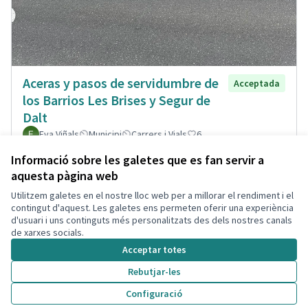
Aceras y pasos de servidumbre de
Acceptada
los Barrios Les Brises y Segur de
Dalt
Eva Viñals
Municipi
Carrers i Vials
6
Informació sobre les galetes que es fan servir a
aquesta pàgina web
Utilitzem galetes en el nostre lloc web per a millorar el rendiment i el
Termes i condicions d'ús
contingut d'aquest. Les galetes ens permeten oferir una experiència
Configuració de les galetes
d'usuari i uns continguts més personalitzats des dels nostres canals
Decidim Calafell a X
Decidim Calafell a Facebook
Decidim Calafell a YouTube
Decidim Calafell a GitHub
de xarxes socials.
(Enllaç extern)
(Enllaç extern)
(Enllaç extern)
(Enllaç extern)
Acceptar totes
Rebutjar-les
Amb llicènc
(Enllaç exte
Configuració
(Enllaç extern)
Web creada amb
programari lliure
.