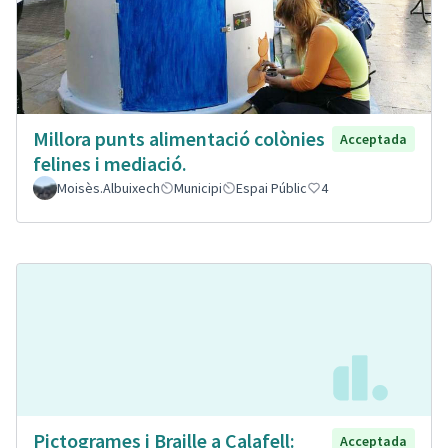
Millora punts alimentació colònies
Acceptada
felines i mediació.
Moisès.Albuixech
Municipi
Espai Públic
4
Pictogrames i Braille a Calafell:
Acceptada