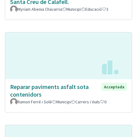
Santa Creu de Calafell.
Myriam Abenia Chavarria
Municipi
Educació
3
Reparar paviments asfalt sota
Acceptada
contenidors
Ramon Ferré i Solé
Municipi
Carrers i Vials
0