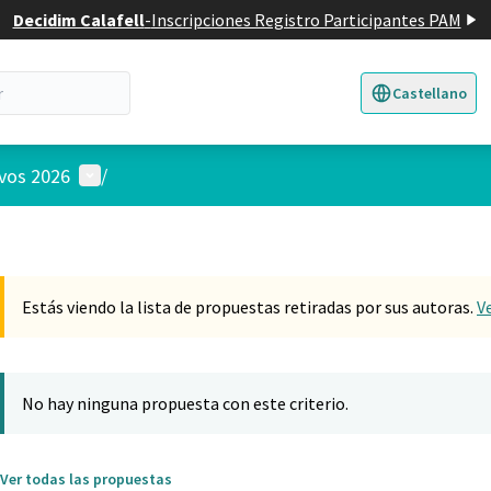
Decidim Calafell
-
Inscripciones Registro Participantes PAM
Castellano
Triar la llengua
E
Menú de usuario
ivos 2026
/
Estás viendo la lista de propuestas retiradas por sus autoras.
V
No hay ninguna propuesta con este criterio.
Ver todas las propuestas