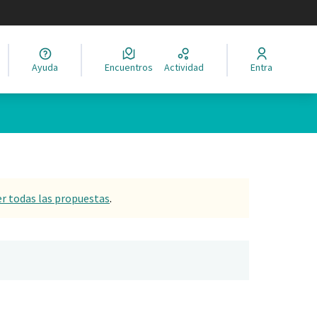
legir el idioma
Ayuda
Encuentros
Actividad
Entra
er todas las propuestas
.